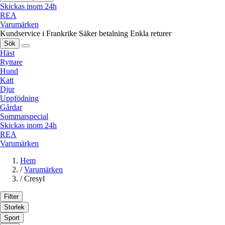
Skickas inom 24h
REA
Varumärken
Kundservice i Frankrike
Säker betalning
Enkla returer
Sök
Häst
Ryttare
Hund
Katt
Djur
Uppfödning
Gårdar
Sommarspecial
Skickas inom 24h
REA
Varumärken
Hem
/
Varumärken
/
Cresyl
Filter
Storlek
Sport