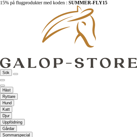
15% på flugprodukter med koden :
SUMMER-FLY15
Sök
Häst
Ryttare
Hund
Katt
Djur
Uppfödning
Gårdar
Sommarspecial