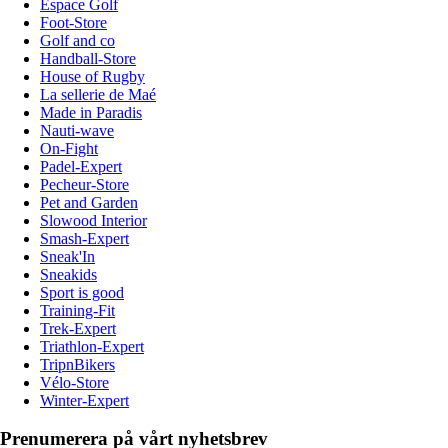
Espace Golf
Foot-Store
Golf and co
Handball-Store
House of Rugby
La sellerie de Maé
Made in Paradis
Nauti-wave
On-Fight
Padel-Expert
Pecheur-Store
Pet and Garden
Slowood Interior
Smash-Expert
Sneak'In
Sneakids
Sport is good
Training-Fit
Trek-Expert
Triathlon-Expert
TripnBikers
Vélo-Store
Winter-Expert
Prenumerera på vårt nyhetsbrev