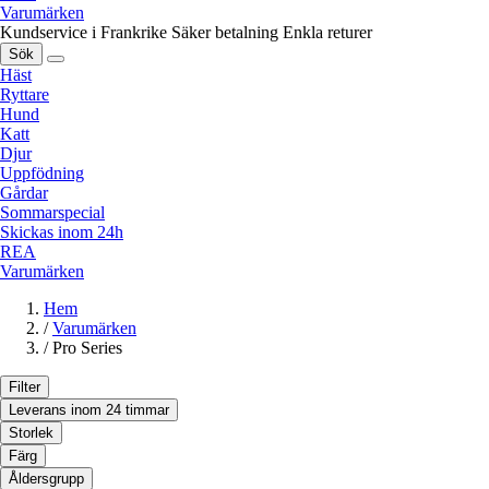
Varumärken
Kundservice i Frankrike
Säker betalning
Enkla returer
Sök
Häst
Ryttare
Hund
Katt
Djur
Uppfödning
Gårdar
Sommarspecial
Skickas inom 24h
REA
Varumärken
Hem
/
Varumärken
/
Pro Series
Filter
Leverans inom 24 timmar
Storlek
Färg
Åldersgrupp