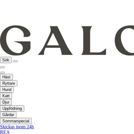
Sök
Häst
Ryttare
Hund
Katt
Djur
Uppfödning
Gårdar
Sommarspecial
Skickas inom 24h
REA