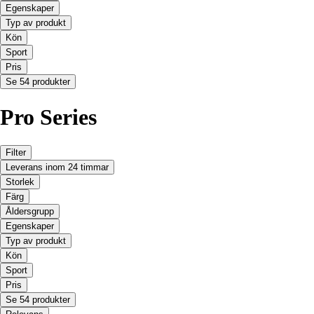
Egenskaper
Typ av produkt
Kön
Sport
Pris
Se 54 produkter
Pro Series
Filter
Leverans inom 24 timmar
Storlek
Färg
Åldersgrupp
Egenskaper
Typ av produkt
Kön
Sport
Pris
Se 54 produkter