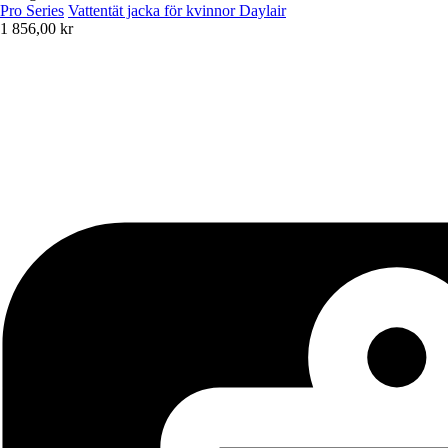
Pro Series
Vattentät jacka för kvinnor Daylair
1 856,00 kr