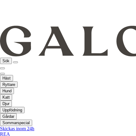
Sök
Häst
Ryttare
Hund
Katt
Djur
Uppfödning
Gårdar
Sommarspecial
Skickas inom 24h
REA