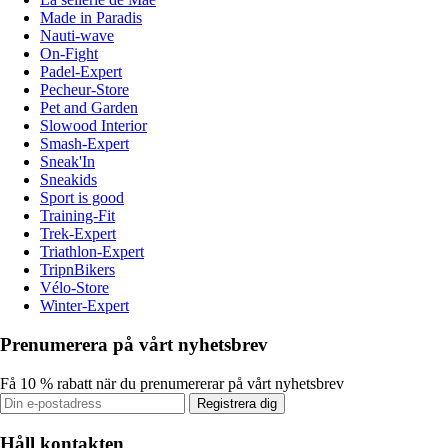
Made in Paradis
Nauti-wave
On-Fight
Padel-Expert
Pecheur-Store
Pet and Garden
Slowood Interior
Smash-Expert
Sneak'In
Sneakids
Sport is good
Training-Fit
Trek-Expert
Triathlon-Expert
TripnBikers
Vélo-Store
Winter-Expert
Prenumerera på vårt nyhetsbrev
Få 10 % rabatt när du prenumererar på vårt nyhetsbrev
Registrera dig
Håll kontakten