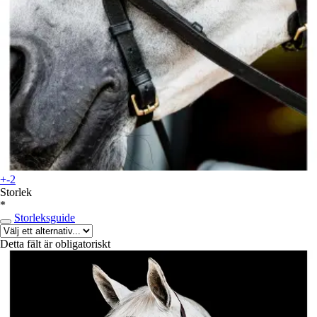
+-2
Storlek
*
Storleksguide
Detta fält är obligatoriskt