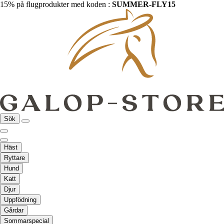
15% på flugprodukter med koden :
SUMMER-FLY15
Sök
Häst
Ryttare
Hund
Katt
Djur
Uppfödning
Gårdar
Sommarspecial