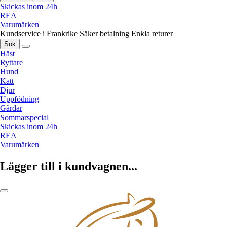
Skickas inom 24h
REA
Varumärken
Kundservice i Frankrike
Säker betalning
Enkla returer
Sök
Häst
Ryttare
Hund
Katt
Djur
Uppfödning
Gårdar
Sommarspecial
Skickas inom 24h
REA
Varumärken
Lägger till i kundvagnen...