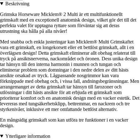
Beskrivning
Grimska Horseware Micklem® 2 Multi är ett multifunktionellt
grimskaft med en exceptionell anatomisk design, vilket gör det till det
perfekta valet för upptagna ryttare som förväntar sig att deras
utrustning ska hålla på alla nivåer!
Med snabba och enkla justeringar kan Micklem® Multi Grimskaftet
vara ett grimskaft, en longekorsett eller ett bettlöst grimskaft, allt i en
överlägsen design! Detta grimskaft eliminerar allt obehag relaterat till
tryck på ansiktsnerverna, nackområdet och öronen. Dess unika design
tar hänsyn till den interna harmonin i munnen och tungan och
eliminerar problem som domningar i den nedre delen av ditt hästs
ansikte orsakad av tryck. Lågpassande nosgrimmor kan vara
förknippade med obehag och, i vissa fall, andningsbegränsningar. Men
arrangemanget av detta grimskaft tar hänsyn till farozoner och
utlösningar i ditt hästs ansikte för att erbjuda ett grimskaft som
prioriterar komfort och en anatomisk design med en vacker estetik. Det
levereras med tungsäkerhetsklipp, bettremmar, en nackrem och tre
styrkenivåer, inklusive ett mer omfattande bettlöst alternativ.
En mångsidig grimskaft som kan utföra tre funktioner i en vacker
design.
Ytterligare information