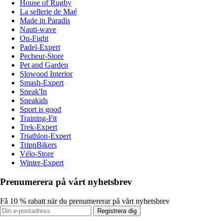
House of Rugby
La sellerie de Maé
Made in Paradis
Nauti-wave
On-Fight
Padel-Expert
Pecheur-Store
Pet and Garden
Slowood Interior
Smash-Expert
Sneak'In
Sneakids
Sport is good
Training-Fit
Trek-Expert
Triathlon-Expert
TripnBikers
Vélo-Store
Winter-Expert
Prenumerera på vårt nyhetsbrev
Få 10 % rabatt när du prenumererar på vårt nyhetsbrev
Registrera dig