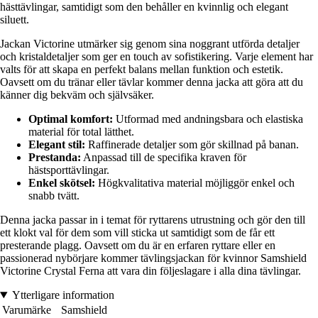
hästtävlingar, samtidigt som den behåller en kvinnlig och elegant
siluett.
Jackan Victorine utmärker sig genom sina noggrant utförda detaljer
och kristaldetaljer som ger en touch av sofistikering. Varje element har
valts för att skapa en perfekt balans mellan funktion och estetik.
Oavsett om du tränar eller tävlar kommer denna jacka att göra att du
känner dig bekväm och självsäker.
Optimal komfort:
Utformad med andningsbara och elastiska
material för total lätthet.
Elegant stil:
Raffinerade detaljer som gör skillnad på banan.
Prestanda:
Anpassad till de specifika kraven för
hästsporttävlingar.
Enkel skötsel:
Högkvalitativa material möjliggör enkel och
snabb tvätt.
Denna jacka passar in i temat för ryttarens utrustning och gör den till
ett klokt val för dem som vill sticka ut samtidigt som de får ett
presterande plagg. Oavsett om du är en erfaren ryttare eller en
passionerad nybörjare kommer tävlingsjackan för kvinnor Samshield
Victorine Crystal Ferna att vara din följeslagare i alla dina tävlingar.
Ytterligare information
Varumärke
Samshield