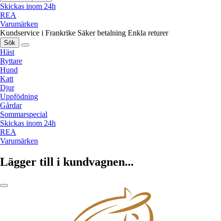
Skickas inom 24h
REA
Varumärken
Kundservice i Frankrike
Säker betalning
Enkla returer
Sök
Häst
Ryttare
Hund
Katt
Djur
Uppfödning
Gårdar
Sommarspecial
Skickas inom 24h
REA
Varumärken
Lägger till i kundvagnen...