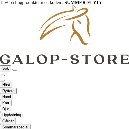
15% på flugprodukter med koden :
SUMMER-FLY15
Sök
Häst
Ryttare
Hund
Katt
Djur
Uppfödning
Gårdar
Sommarspecial