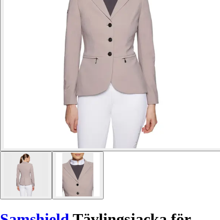
Samshield
Tävlingsjacka för