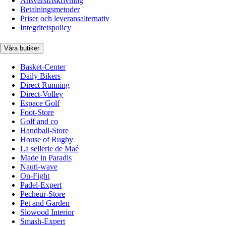
Ansvarsfriskrivning
Betalningsmetoder
Priser och leveransalternativ
Integritetspolicy
Våra butiker
Basket-Center
Daily Bikers
Direct Running
Direct-Volley
Espace Golf
Foot-Store
Golf and co
Handball-Store
House of Rugby
La sellerie de Maé
Made in Paradis
Nauti-wave
On-Fight
Padel-Expert
Pecheur-Store
Pet and Garden
Slowood Interior
Smash-Expert