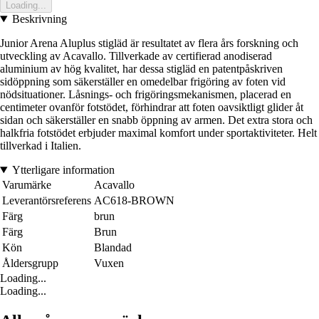
Loading...
Beskrivning
Junior Arena Aluplus stigläd är resultatet av flera års forskning och
utveckling av Acavallo. Tillverkade av certifierad anodiserad
aluminium av hög kvalitet, har dessa stigläd en patentpåskriven
sidöppning som säkerställer en omedelbar frigöring av foten vid
nödsituationer. Låsnings- och frigöringsmekanismen, placerad en
centimeter ovanför fotstödet, förhindrar att foten oavsiktligt glider åt
sidan och säkerställer en snabb öppning av armen. Det extra stora och
halkfria fotstödet erbjuder maximal komfort under sportaktiviteter. Helt
tillverkad i Italien.
Ytterligare information
Varumärke
Acavallo
Leverantörsreferens
AC618-BROWN
Färg
brun
Färg
Brun
Kön
Blandad
Åldersgrupp
Vuxen
Loading...
Loading...