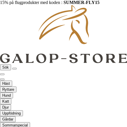
15% på flugprodukter med koden :
SUMMER-FLY15
Sök
Häst
Ryttare
Hund
Katt
Djur
Uppfödning
Gårdar
Sommarspecial