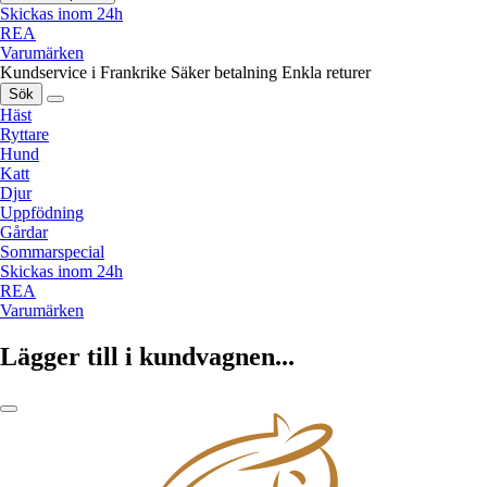
Skickas inom 24h
REA
Varumärken
Kundservice i Frankrike
Säker betalning
Enkla returer
Sök
Häst
Ryttare
Hund
Katt
Djur
Uppfödning
Gårdar
Sommarspecial
Skickas inom 24h
REA
Varumärken
Lägger till i kundvagnen...