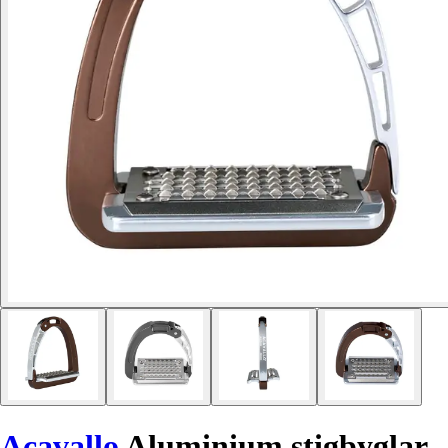
Acavallo
Aluminium stigbyglar