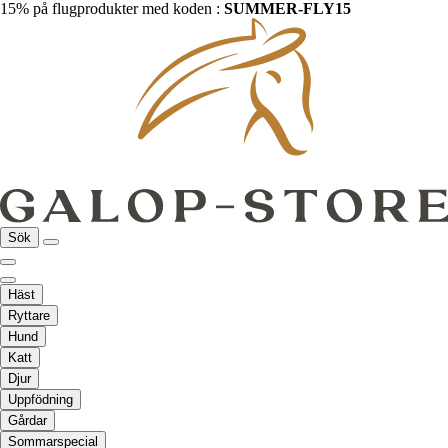
15% på flugprodukter med koden :
SUMMER-FLY15
Sök
Häst
Ryttare
Hund
Katt
Djur
Uppfödning
Gårdar
Sommarspecial