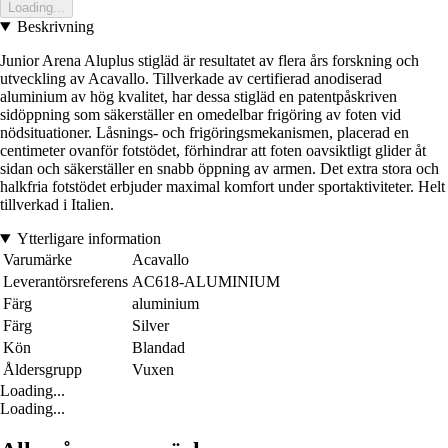
Loading...
Beskrivning
Junior Arena Aluplus stigläd är resultatet av flera års forskning och
utveckling av Acavallo. Tillverkade av certifierad anodiserad
aluminium av hög kvalitet, har dessa stigläd en patentpåskriven
sidöppning som säkerställer en omedelbar frigöring av foten vid
nödsituationer. Låsnings- och frigöringsmekanismen, placerad en
centimeter ovanför fotstödet, förhindrar att foten oavsiktligt glider åt
sidan och säkerställer en snabb öppning av armen. Det extra stora och
halkfria fotstödet erbjuder maximal komfort under sportaktiviteter. Helt
tillverkad i Italien.
Ytterligare information
Varumärke
Acavallo
Leverantörsreferens
AC618-ALUMINIUM
Färg
aluminium
Färg
Silver
Kön
Blandad
Åldersgrupp
Vuxen
Loading...
Loading...