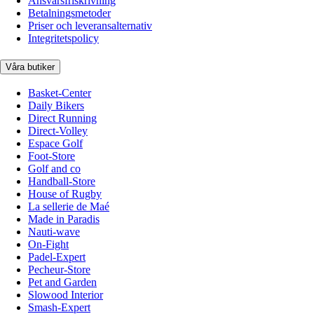
Ansvarsfriskrivning
Betalningsmetoder
Priser och leveransalternativ
Integritetspolicy
Våra butiker
Basket-Center
Daily Bikers
Direct Running
Direct-Volley
Espace Golf
Foot-Store
Golf and co
Handball-Store
House of Rugby
La sellerie de Maé
Made in Paradis
Nauti-wave
On-Fight
Padel-Expert
Pecheur-Store
Pet and Garden
Slowood Interior
Smash-Expert