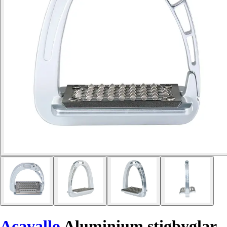
Acavallo
Aluminium stigbyglar