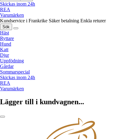
Skickas inom 24h
REA
Varumärken
Kundservice i Frankrike
Säker betalning
Enkla returer
Sök
Häst
Ryttare
Hund
Katt
Djur
Uppfödning
Gårdar
Sommarspecial
Skickas inom 24h
REA
Varumärken
Lägger till i kundvagnen...