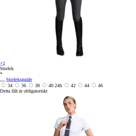
+1
Storlek
*
Storleksguide
34
36
38
40
24h
42
44
46
Detta fält är obligatoriskt