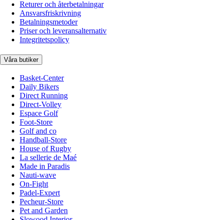
Returer och återbetalningar
Ansvarsfriskrivning
Betalningsmetoder
Priser och leveransalternativ
Integritetspolicy
Våra butiker
Basket-Center
Daily Bikers
Direct Running
Direct-Volley
Espace Golf
Foot-Store
Golf and co
Handball-Store
House of Rugby
La sellerie de Maé
Made in Paradis
Nauti-wave
On-Fight
Padel-Expert
Pecheur-Store
Pet and Garden
Slowood Interior