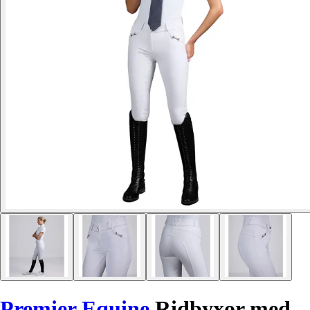
Premier Equine
Ridbyxor med