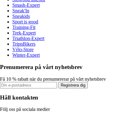
Smash-Expert
Sneak'In
Sneakids
Sport is good
Training-Fit
Trek-Expert
Triathlon-Expert
TripnBikers
Vélo-Store
Winter-Expert
Prenumerera på vårt nyhetsbrev
Få 10 % rabatt när du prenumererar på vårt nyhetsbrev
Registrera dig
Håll kontakten
Följ oss på sociala medier