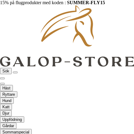
15% på flugprodukter med koden :
SUMMER-FLY15
Sök
Häst
Ryttare
Hund
Katt
Djur
Uppfödning
Gårdar
Sommarspecial