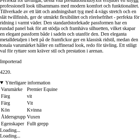
Perfekta för tävlingar, dessa vita prestationsridbyxor erbjuder en snygg
professionell look tillsammans med modern komfort och funktionalitet.
Tillverkade av ett lätt och andningsbart tyg med 4-vägs stretch och en
slät twillfinish, ger de utmärkt flexibilitet och rörelsefrihet - perfekta för
ridning i varmt väder. Den standardstorlekade passformen har en
rundad panel bak för att stödja och framhäva silhuetten, vilket skapar
en elegant passform både i sadeln och utanför den. Den eleganta
metalldetaljen i bett på de framfickor ger en klassisk ridstil, medan den
tonala varumärket håller en raffinerad look, redo för tävling. Ett stiligt
val för ryttare som kräver stil och prestation i arenan.
Importerad
4220.
Ytterligare information
Varumärke
Premier Equine
Färg
vit
Färg
Vit
Kön
Kvinna
Åldersgrupp
Vuxen
Egenskaper
Fullt grepp
Loading...
Loading...