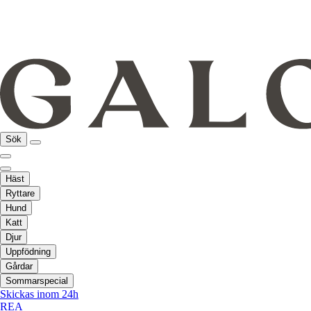
Sök
Häst
Ryttare
Hund
Katt
Djur
Uppfödning
Gårdar
Sommarspecial
Skickas inom 24h
REA