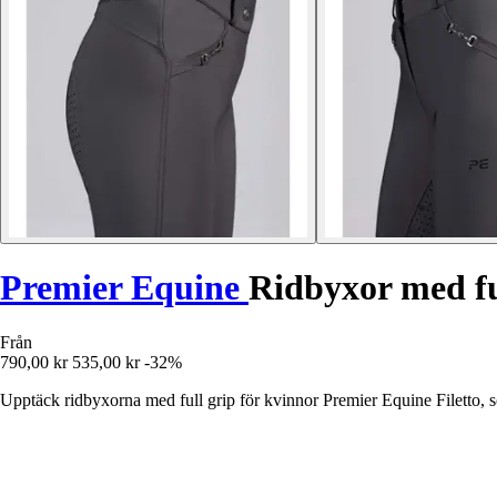
Premier Equine
Ridbyxor med ful
Från
790,00 kr
535,00 kr
-32%
Upptäck ridbyxorna med full grip för kvinnor Premier Equine Filetto, so