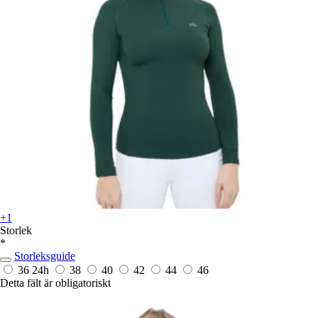
+1
Storlek
*
Storleksguide
36
24h
38
40
42
44
46
Detta fält är obligatoriskt