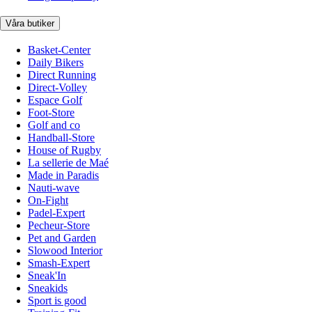
Våra butiker
Basket-Center
Daily Bikers
Direct Running
Direct-Volley
Espace Golf
Foot-Store
Golf and co
Handball-Store
House of Rugby
La sellerie de Maé
Made in Paradis
Nauti-wave
On-Fight
Padel-Expert
Pecheur-Store
Pet and Garden
Slowood Interior
Smash-Expert
Sneak'In
Sneakids
Sport is good