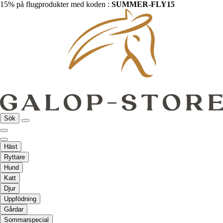
15% på flugprodukter med koden :
SUMMER-FLY15
Sök
Häst
Ryttare
Hund
Katt
Djur
Uppfödning
Gårdar
Sommarspecial