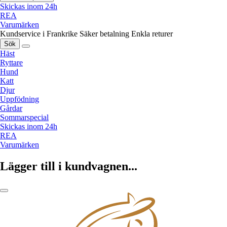
Skickas inom 24h
REA
Varumärken
Kundservice i Frankrike
Säker betalning
Enkla returer
Sök
Häst
Ryttare
Hund
Katt
Djur
Uppfödning
Gårdar
Sommarspecial
Skickas inom 24h
REA
Varumärken
Lägger till i kundvagnen...