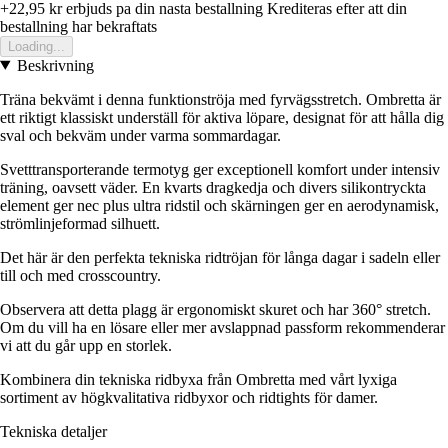
+22,95 kr
erbjuds pa din nasta bestallning
Krediteras efter att din
bestallning har bekraftats
Loading...
Beskrivning
Träna bekvämt i denna funktionströja med fyrvägsstretch. Ombretta är
ett riktigt klassiskt underställ för aktiva löpare, designat för att hålla dig
sval och bekväm under varma sommardagar.
Svetttransporterande termotyg ger exceptionell komfort under intensiv
träning, oavsett väder. En kvarts dragkedja och divers silikontryckta
element ger nec plus ultra ridstil och skärningen ger en aerodynamisk,
strömlinjeformad silhuett.
Det här är den perfekta tekniska ridtröjan för långa dagar i sadeln eller
till och med crosscountry.
Observera att detta plagg är ergonomiskt skuret och har 360° stretch.
Om du vill ha en lösare eller mer avslappnad passform rekommenderar
vi att du går upp en storlek.
Kombinera din tekniska ridbyxa från Ombretta med vårt lyxiga
sortiment av högkvalitativa ridbyxor och ridtights för damer.
Tekniska detaljer