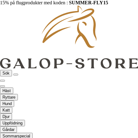
15% på flugprodukter med koden :
SUMMER-FLY15
Sök
Häst
Ryttare
Hund
Katt
Djur
Uppfödning
Gårdar
Sommarspecial