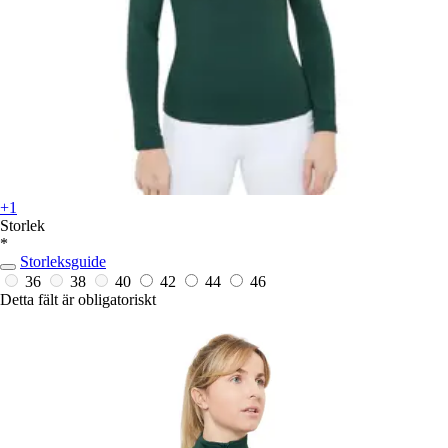
+1
Storlek
*
Storleksguide
36
38
40
42
44
46
Detta fält är obligatoriskt