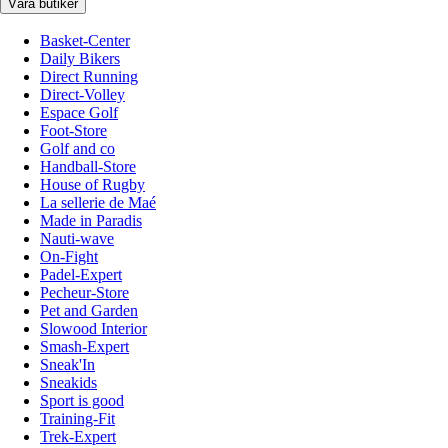
Våra butiker
Basket-Center
Daily Bikers
Direct Running
Direct-Volley
Espace Golf
Foot-Store
Golf and co
Handball-Store
House of Rugby
La sellerie de Maé
Made in Paradis
Nauti-wave
On-Fight
Padel-Expert
Pecheur-Store
Pet and Garden
Slowood Interior
Smash-Expert
Sneak'In
Sneakids
Sport is good
Training-Fit
Trek-Expert