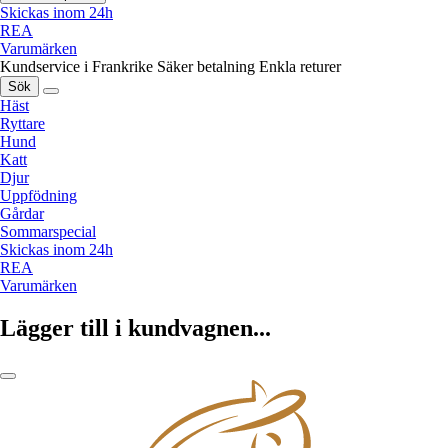
Skickas inom 24h
REA
Varumärken
Kundservice i Frankrike
Säker betalning
Enkla returer
Sök
Häst
Ryttare
Hund
Katt
Djur
Uppfödning
Gårdar
Sommarspecial
Skickas inom 24h
REA
Varumärken
Lägger till i kundvagnen...