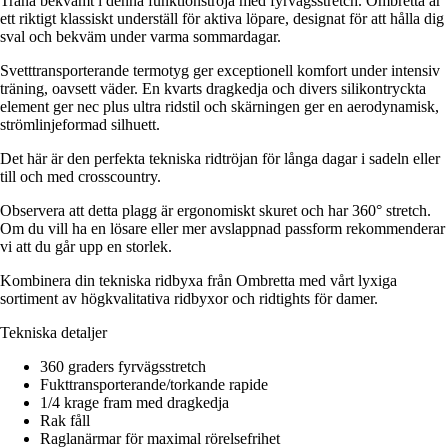
Träna bekvämt i denna funktionströja med fyrvägsstretch. Ombretta är
ett riktigt klassiskt underställ för aktiva löpare, designat för att hålla dig
sval och bekväm under varma sommardagar.
Svetttransporterande termotyg ger exceptionell komfort under intensiv
träning, oavsett väder. En kvarts dragkedja och divers silikontryckta
element ger nec plus ultra ridstil och skärningen ger en aerodynamisk,
strömlinjeformad silhuett.
Det här är den perfekta tekniska ridtröjan för långa dagar i sadeln eller
till och med crosscountry.
Observera att detta plagg är ergonomiskt skuret och har 360° stretch.
Om du vill ha en lösare eller mer avslappnad passform rekommenderar
vi att du går upp en storlek.
Kombinera din tekniska ridbyxa från Ombretta med vårt lyxiga
sortiment av högkvalitativa ridbyxor och ridtights för damer.
Tekniska detaljer
360 graders fyrvägsstretch
Fukttransporterande/torkande rapide
1/4 krage fram med dragkedja
Rak fåll
Raglanärmar för maximal rörelsefrihet