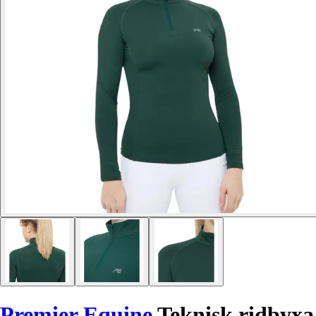
Premier Equine
Teknisk ridbyxa