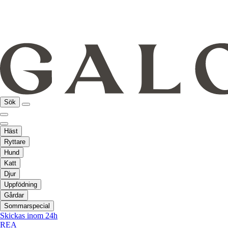
Sök
Häst
Ryttare
Hund
Katt
Djur
Uppfödning
Gårdar
Sommarspecial
Skickas inom 24h
REA