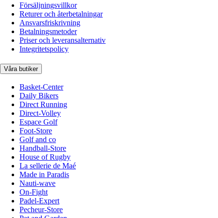
Försäljningsvillkor
Returer och återbetalningar
Ansvarsfriskrivning
Betalningsmetoder
Priser och leveransalternativ
Integritetspolicy
Våra butiker
Basket-Center
Daily Bikers
Direct Running
Direct-Volley
Espace Golf
Foot-Store
Golf and co
Handball-Store
House of Rugby
La sellerie de Maé
Made in Paradis
Nauti-wave
On-Fight
Padel-Expert
Pecheur-Store