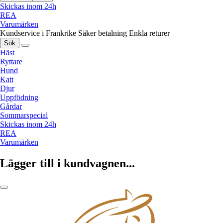
Skickas inom 24h
REA
Varumärken
Kundservice i Frankrike
Säker betalning
Enkla returer
Sök
Häst
Ryttare
Hund
Katt
Djur
Uppfödning
Gårdar
Sommarspecial
Skickas inom 24h
REA
Varumärken
Lägger till i kundvagnen...