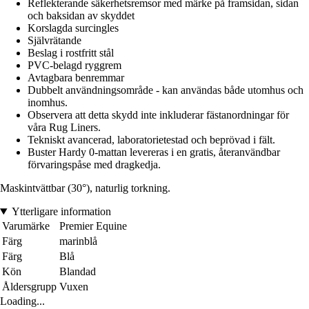
Reflekterande säkerhetsremsor med märke på framsidan, sidan
och baksidan av skyddet
Korslagda surcingles
Självrätande
Beslag i rostfritt stål
PVC-belagd ryggrem
Avtagbara benremmar
Dubbelt användningsområde - kan användas både utomhus och
inomhus.
Observera att detta skydd inte inkluderar fästanordningar för
våra Rug Liners.
Tekniskt avancerad, laboratorietestad och beprövad i fält.
Buster Hardy 0-mattan levereras i en gratis, återanvändbar
förvaringspåse med dragkedja.
Maskintvättbar (30°), naturlig torkning.
Ytterligare information
Varumärke
Premier Equine
Färg
marinblå
Färg
Blå
Kön
Blandad
Åldersgrupp
Vuxen
Loading...