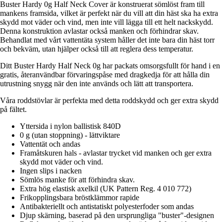
Buster Hardy 0g Half Neck Cover är konstruerat sömlöst fram till
mankens framsida, vilket är perfekt när du vill att din häst ska ha extra
skydd mot väder och vind, men inte vill lägga till ett helt nackskydd.
Denna konstruktion avlastar också manken och förhindrar skav.
Behandlat med vårt vattentäta system håller det inte bara din häst torr
och bekväm, utan hjälper också till att reglera dess temperatur.
Ditt Buster Hardy Half Neck 0g har packats omsorgsfullt för hand i en
gratis, återanvändbar förvaringspåse med dragkedja för att hålla din
utrustning snygg när den inte används och lätt att transportera.
Våra roddstövlar är perfekta med detta roddskydd och ger extra skydd
på fältet.
Yttersida i nylon ballistisk 840D
0 g (utan stoppning) - lättviktare
Vattentät och andas
Framåtskuren hals - avlastar trycket vid manken och ger extra
skydd mot väder och vind.
Ingen slips i nacken
Sömlös manke för att förhindra skav.
Extra hög elastisk axelkil (UK Pattern Reg. 4 010 772)
Frikopplingsbara bröstklämmor rapide
Antibakteriellt och antistatiskt polyesterfoder som andas
Djup skärning, baserad på den ursprungliga "buster"-designen