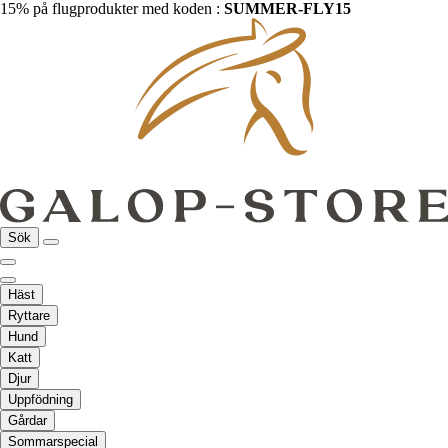
15% på flugprodukter med koden :
SUMMER-FLY15
Sök
Häst
Ryttare
Hund
Katt
Djur
Uppfödning
Gårdar
Sommarspecial