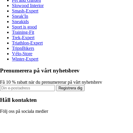
Pet and Garden
Slowood Interior
Smash-Expert
Sneak'In
Sneakids
Sport is good
Training-Fit
Trek-Expert
Triathlon-Expert
TripnBikers
Vélo-Store
Winter-Expert
Prenumerera på vårt nyhetsbrev
Få 10 % rabatt när du prenumererar på vårt nyhetsbrev
Registrera dig
Håll kontakten
Följ oss på sociala medier