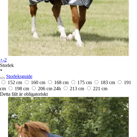
+-2
Storlek
*
Storleksguide
152 cm
160 cm
168 cm
175 cm
183 cm
191
cm
198 cm
206 cm
24h
213 cm
221 cm
Detta fält är obligatoriskt