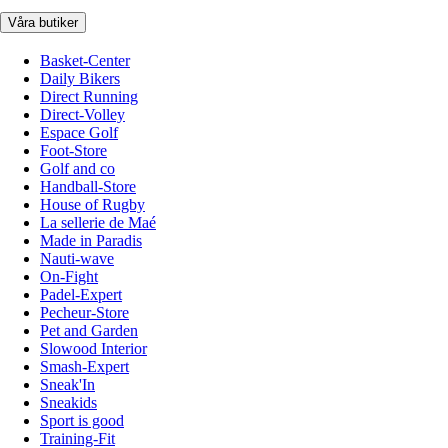
Våra butiker
Basket-Center
Daily Bikers
Direct Running
Direct-Volley
Espace Golf
Foot-Store
Golf and co
Handball-Store
House of Rugby
La sellerie de Maé
Made in Paradis
Nauti-wave
On-Fight
Padel-Expert
Pecheur-Store
Pet and Garden
Slowood Interior
Smash-Expert
Sneak'In
Sneakids
Sport is good
Training-Fit