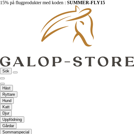
15% på flugprodukter med koden :
SUMMER-FLY15
Sök
Häst
Ryttare
Hund
Katt
Djur
Uppfödning
Gårdar
Sommarspecial