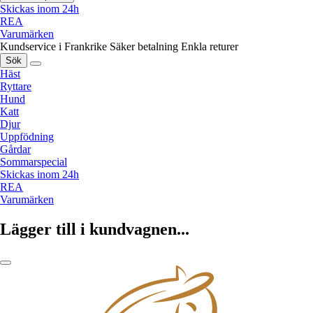
Skickas inom 24h
REA
Varumärken
Kundservice i Frankrike
Säker betalning
Enkla returer
Sök
Häst
Ryttare
Hund
Katt
Djur
Uppfödning
Gårdar
Sommarspecial
Skickas inom 24h
REA
Varumärken
Lägger till i kundvagnen...