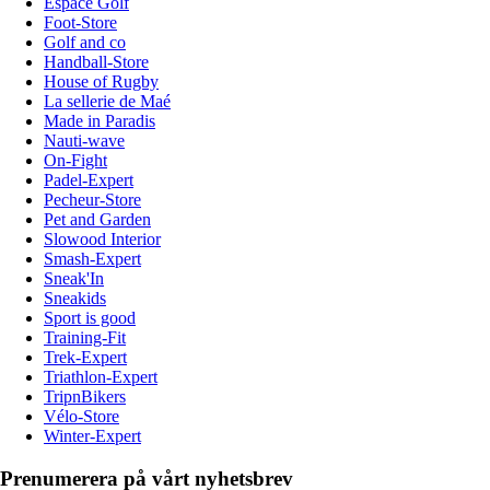
Espace Golf
Foot-Store
Golf and co
Handball-Store
House of Rugby
La sellerie de Maé
Made in Paradis
Nauti-wave
On-Fight
Padel-Expert
Pecheur-Store
Pet and Garden
Slowood Interior
Smash-Expert
Sneak'In
Sneakids
Sport is good
Training-Fit
Trek-Expert
Triathlon-Expert
TripnBikers
Vélo-Store
Winter-Expert
Prenumerera på vårt nyhetsbrev