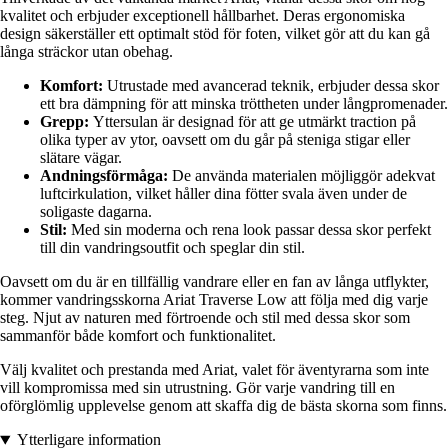
kvalitet och erbjuder exceptionell hållbarhet. Deras ergonomiska
design säkerställer ett optimalt stöd för foten, vilket gör att du kan gå
långa sträckor utan obehag.
Komfort:
Utrustade med avancerad teknik, erbjuder dessa skor
ett bra dämpning för att minska tröttheten under långpromenader.
Grepp:
Yttersulan är designad för att ge utmärkt traction på
olika typer av ytor, oavsett om du går på steniga stigar eller
slätare vägar.
Andningsförmåga:
De använda materialen möjliggör adekvat
luftcirkulation, vilket håller dina fötter svala även under de
soligaste dagarna.
Stil:
Med sin moderna och rena look passar dessa skor perfekt
till din vandringsoutfit och speglar din stil.
Oavsett om du är en tillfällig vandrare eller en fan av långa utflykter,
kommer vandringsskorna Ariat Traverse Low att följa med dig varje
steg. Njut av naturen med förtroende och stil med dessa skor som
sammanför både komfort och funktionalitet.
Välj kvalitet och prestanda med Ariat, valet för äventyrarna som inte
vill kompromissa med sin utrustning. Gör varje vandring till en
oförglömlig upplevelse genom att skaffa dig de bästa skorna som finns.
Ytterligare information