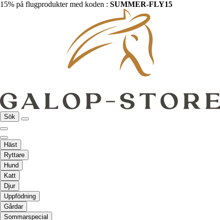
15% på flugprodukter med koden :
SUMMER-FLY15
Sök
Häst
Ryttare
Hund
Katt
Djur
Uppfödning
Gårdar
Sommarspecial