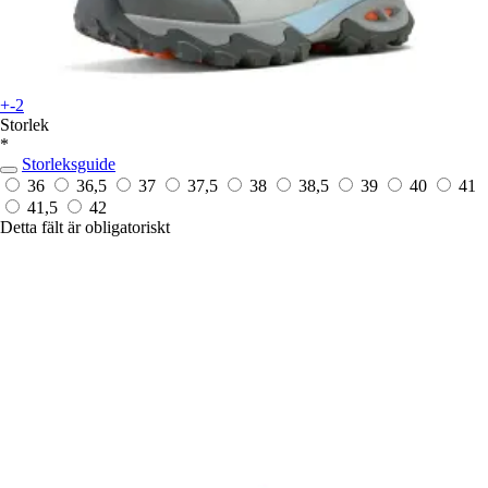
+-2
Storlek
*
Storleksguide
36
36,5
37
37,5
38
38,5
39
40
41
41,5
42
Detta fält är obligatoriskt