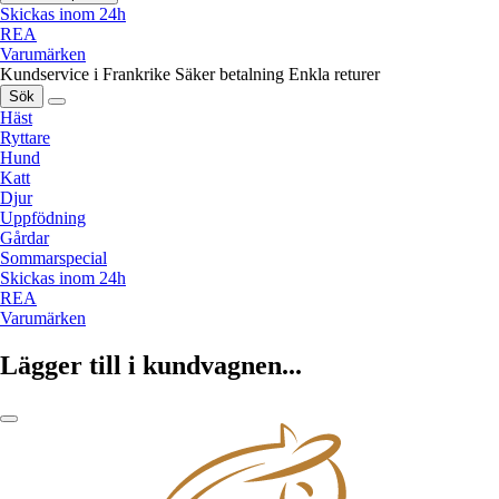
Skickas inom 24h
REA
Varumärken
Kundservice i Frankrike
Säker betalning
Enkla returer
Sök
Häst
Ryttare
Hund
Katt
Djur
Uppfödning
Gårdar
Sommarspecial
Skickas inom 24h
REA
Varumärken
Lägger till i kundvagnen...