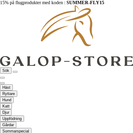
15% på flugprodukter med koden :
SUMMER-FLY15
Sök
Häst
Ryttare
Hund
Katt
Djur
Uppfödning
Gårdar
Sommarspecial