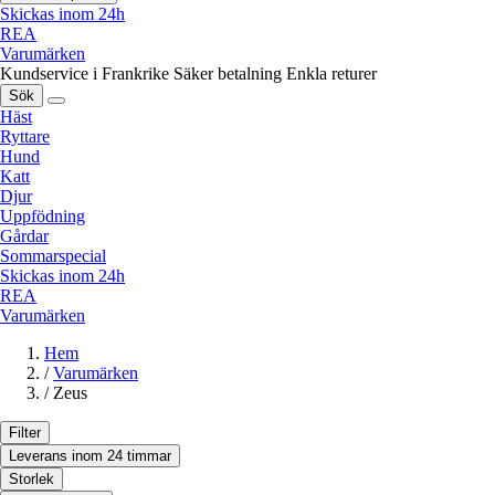
Skickas inom 24h
REA
Varumärken
Kundservice i Frankrike
Säker betalning
Enkla returer
Sök
Häst
Ryttare
Hund
Katt
Djur
Uppfödning
Gårdar
Sommarspecial
Skickas inom 24h
REA
Varumärken
Hem
/
Varumärken
/
Zeus
Filter
Leverans inom 24 timmar
Storlek