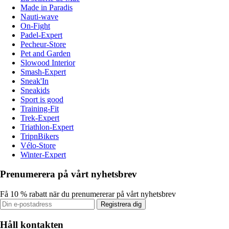
Made in Paradis
Nauti-wave
On-Fight
Padel-Expert
Pecheur-Store
Pet and Garden
Slowood Interior
Smash-Expert
Sneak'In
Sneakids
Sport is good
Training-Fit
Trek-Expert
Triathlon-Expert
TripnBikers
Vélo-Store
Winter-Expert
Prenumerera på vårt nyhetsbrev
Få 10 % rabatt när du prenumererar på vårt nyhetsbrev
Registrera dig
Håll kontakten