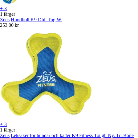
+-3
1 färger
Zeus
Hundboll K9 Dbl. Tug W.
253,00 kr
+-3
1 färger
Zeus
Leksaker för hundar och katter K9 Fitness Tough Ny. Tri-Bone