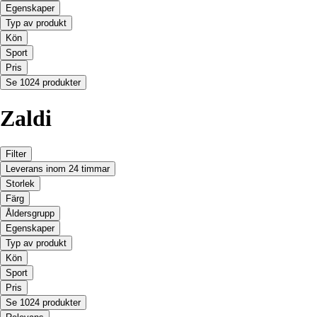
Egenskaper
Typ av produkt
Kön
Sport
Pris
Se 1024 produkter
Zaldi
Filter
Leverans inom 24 timmar
Storlek
Färg
Åldersgrupp
Egenskaper
Typ av produkt
Kön
Sport
Pris
Se 1024 produkter