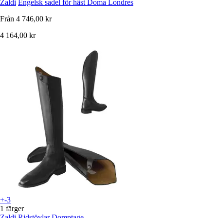
Zaldi
Engelsk sadel för häst Doma Londres
Från
4 746,00 kr
4 164,00 kr
+-3
1 färger
Zaldi
Ridstövlar Domptage