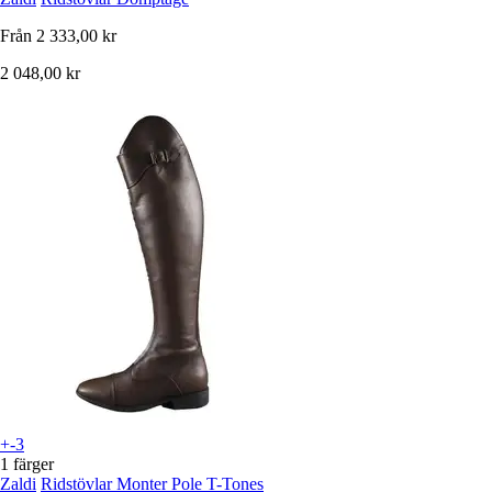
Från
2 333,00 kr
2 048,00 kr
+-3
1 färger
Zaldi
Ridstövlar Monter Pole T-Tones