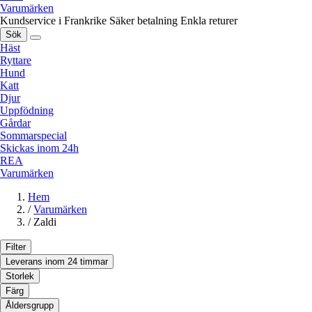
Varumärken
Kundservice i Frankrike
Säker betalning
Enkla returer
Sök
Häst
Ryttare
Hund
Katt
Djur
Uppfödning
Gårdar
Sommarspecial
Skickas inom 24h
REA
Varumärken
Hem
/
Varumärken
/
Zaldi
Filter
Leverans inom 24 timmar
Storlek
Färg
Åldersgrupp