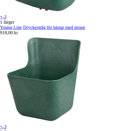
+-3
1 färger
Young Line
Dryckestråg för hästar med propp
918,00 kr
+-3