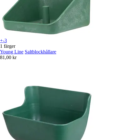
+-3
1 färger
Young Line
Saltblockhållare
81,00 kr