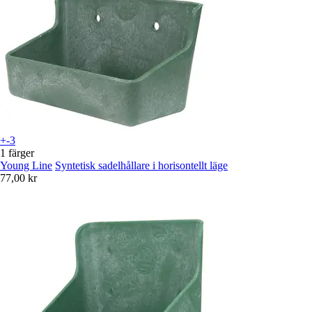
+-3
1 färger
Young Line
Syntetisk sadelhållare i horisontellt läge
77,00 kr