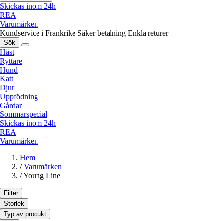
Skickas inom 24h
REA
Varumärken
Kundservice i Frankrike
Säker betalning
Enkla returer
Sök
Häst
Ryttare
Hund
Katt
Djur
Uppfödning
Gårdar
Sommarspecial
Skickas inom 24h
REA
Varumärken
Hem
/
Varumärken
/
Young Line
Filter
Storlek
Typ av produkt