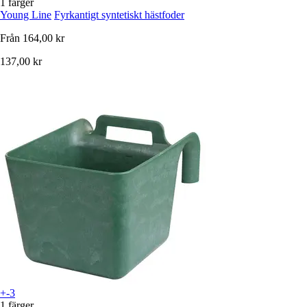
1 färger
Young Line
Fyrkantigt syntetiskt hästfoder
Från
164,00 kr
137,00 kr
+-3
1 färger