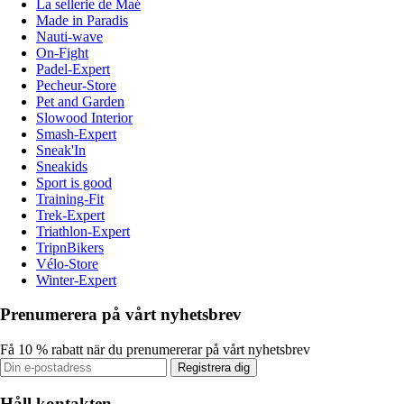
La sellerie de Maé
Made in Paradis
Nauti-wave
On-Fight
Padel-Expert
Pecheur-Store
Pet and Garden
Slowood Interior
Smash-Expert
Sneak'In
Sneakids
Sport is good
Training-Fit
Trek-Expert
Triathlon-Expert
TripnBikers
Vélo-Store
Winter-Expert
Prenumerera på vårt nyhetsbrev
Få 10 % rabatt när du prenumererar på vårt nyhetsbrev
Registrera dig
Håll kontakten