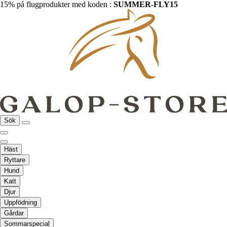
15% på flugprodukter med koden :
SUMMER-FLY15
Sök
Häst
Ryttare
Hund
Katt
Djur
Uppfödning
Gårdar
Sommarspecial