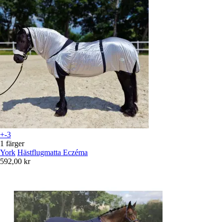
+-3
1 färger
York
Hästflugmatta Eczéma
592,00 kr