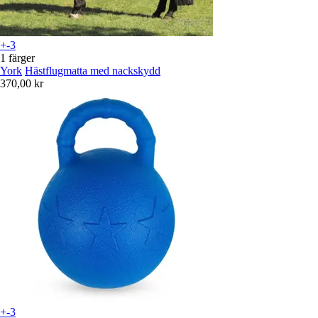
+-3
1 färger
York
Hästflugmatta med nackskydd
370,00 kr
+-3