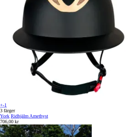
+-1
3 färger
York
Ridhjälm Amethyst
706,00 kr