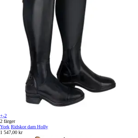
+-2
2 färger
York
Ridskor dam Holly
1 547,00 kr