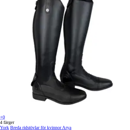
+0
4 färger
York
Breda ridstövlar för kvinnor Arya