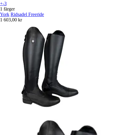
+-3
1 färger
York
Ridsadel Freeride
1 603,00 kr