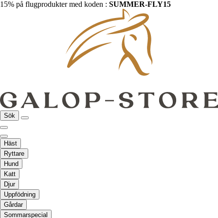
15% på flugprodukter med koden :
SUMMER-FLY15
Sök
Häst
Ryttare
Hund
Katt
Djur
Uppfödning
Gårdar
Sommarspecial