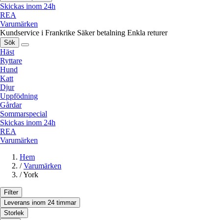
Skickas inom 24h
REA
Varumärken
Kundservice i Frankrike
Säker betalning
Enkla returer
Sök
Häst
Ryttare
Hund
Katt
Djur
Uppfödning
Gårdar
Sommarspecial
Skickas inom 24h
REA
Varumärken
Hem
/
Varumärken
/
York
Filter
Leverans inom 24 timmar
Storlek