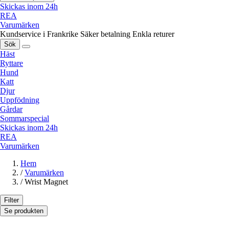
Skickas inom 24h
REA
Varumärken
Kundservice i Frankrike
Säker betalning
Enkla returer
Sök
Häst
Ryttare
Hund
Katt
Djur
Uppfödning
Gårdar
Sommarspecial
Skickas inom 24h
REA
Varumärken
Hem
/
Varumärken
/
Wrist Magnet
Filter
Se produkten