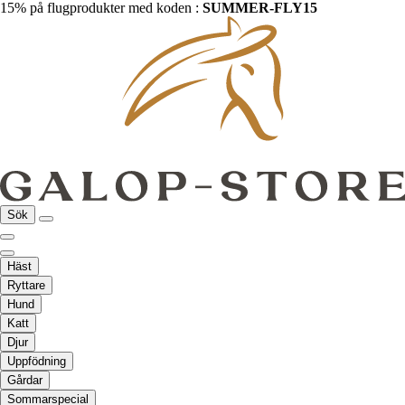
15% på flugprodukter med koden :
SUMMER-FLY15
Sök
Häst
Ryttare
Hund
Katt
Djur
Uppfödning
Gårdar
Sommarspecial