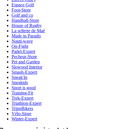
Espace Golf
Foot-Store
Golf and co
Handball-Store
House of Rugby
La sellerie de Maé
Made in Paradis
Nauti-wave
On-Fight
Padel-Expert
Pecheur-Store
Pet and Garden
Slowood Interior
Smash-Expert
Sneak'In
Sneakids
Sport is good
Training-Fit
Trek-Expert
Triathlon-Expert
TripnBikers
Vélo-Store
Winter-Expert