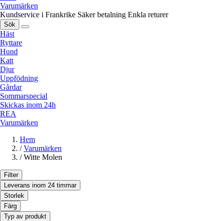
Varumärken
Kundservice i Frankrike
Säker betalning
Enkla returer
Sök
Häst
Ryttare
Hund
Katt
Djur
Uppfödning
Gårdar
Sommarspecial
Skickas inom 24h
REA
Varumärken
Hem
/
Varumärken
/
Witte Molen
Filter
Leverans inom 24 timmar
Storlek
Färg
Typ av produkt