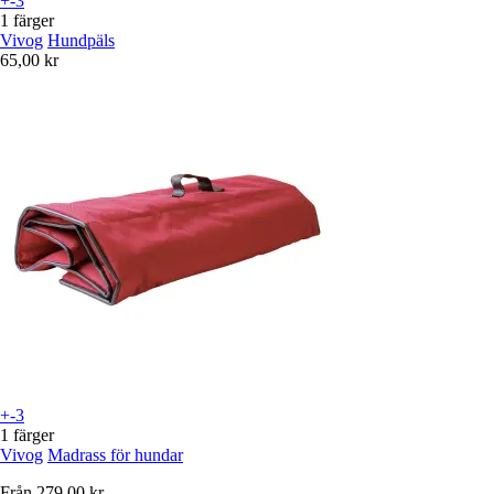
+-3
1 färger
Vivog
Hundpäls
65,00 kr
+-3
1 färger
Vivog
Madrass för hundar
Från
279,00 kr