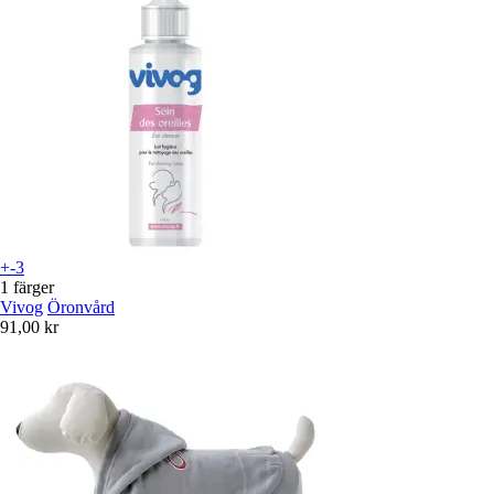
+-3
1 färger
Vivog
Öronvård
91,00 kr