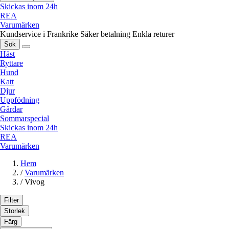
Skickas inom 24h
REA
Varumärken
Kundservice i Frankrike
Säker betalning
Enkla returer
Sök
Häst
Ryttare
Hund
Katt
Djur
Uppfödning
Gårdar
Sommarspecial
Skickas inom 24h
REA
Varumärken
Hem
/
Varumärken
/
Vivog
Filter
Storlek
Färg