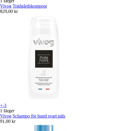
1 färger
Vivog
Trädgårdskompost
829,00 kr
+-3
1 färger
Vivog
Schampo för hund svart päls
91,00 kr