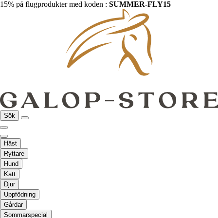
15% på flugprodukter med koden :
SUMMER-FLY15
Sök
Häst
Ryttare
Hund
Katt
Djur
Uppfödning
Gårdar
Sommarspecial