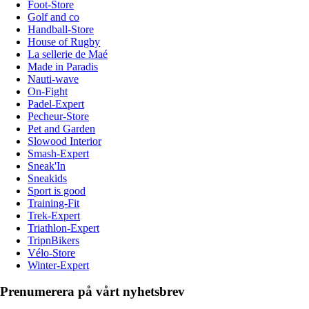
Foot-Store
Golf and co
Handball-Store
House of Rugby
La sellerie de Maé
Made in Paradis
Nauti-wave
On-Fight
Padel-Expert
Pecheur-Store
Pet and Garden
Slowood Interior
Smash-Expert
Sneak'In
Sneakids
Sport is good
Training-Fit
Trek-Expert
Triathlon-Expert
TripnBikers
Vélo-Store
Winter-Expert
Prenumerera på vårt nyhetsbrev