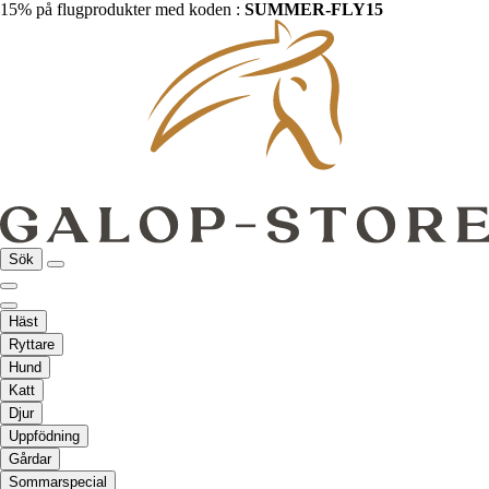
15% på flugprodukter med koden :
SUMMER-FLY15
Sök
Häst
Ryttare
Hund
Katt
Djur
Uppfödning
Gårdar
Sommarspecial