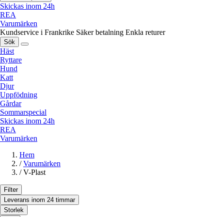
Skickas inom 24h
REA
Varumärken
Kundservice i Frankrike
Säker betalning
Enkla returer
Sök
Häst
Ryttare
Hund
Katt
Djur
Uppfödning
Gårdar
Sommarspecial
Skickas inom 24h
REA
Varumärken
Hem
/
Varumärken
/
V-Plast
Filter
Leverans inom 24 timmar
Storlek