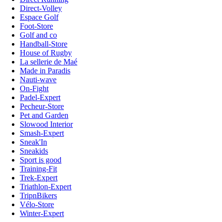
Direct-Volley
Espace Golf
Foot-Store
Golf and co
Handball-Store
House of Rugby
La sellerie de Maé
Made in Paradis
Nauti-wave
On-Fight
Padel-Expert
Pecheur-Store
Pet and Garden
Slowood Interior
Smash-Expert
Sneak'In
Sneakids
Sport is good
Training-Fit
Trek-Expert
Triathlon-Expert
TripnBikers
Vélo-Store
Winter-Expert