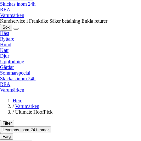
Skickas inom 24h
REA
Varumärken
Kundservice i Frankrike
Säker betalning
Enkla returer
Sök
Häst
Ryttare
Hund
Katt
Djur
Uppfödning
Gårdar
Sommarspecial
Skickas inom 24h
REA
Varumärken
Hem
/
Varumärken
/
Ultimate HoofPick
Filter
Leverans inom 24 timmar
Färg