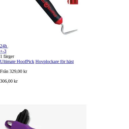
24h
+-3
1 färger
Ultimate HoofPick
Hovplockare för häst
Från
329,00 kr
306,00 kr