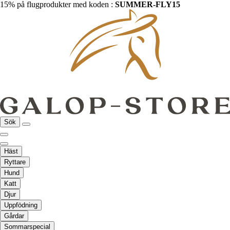
15% på flugprodukter med koden :
SUMMER-FLY15
Sök
Häst
Ryttare
Hund
Katt
Djur
Uppfödning
Gårdar
Sommarspecial