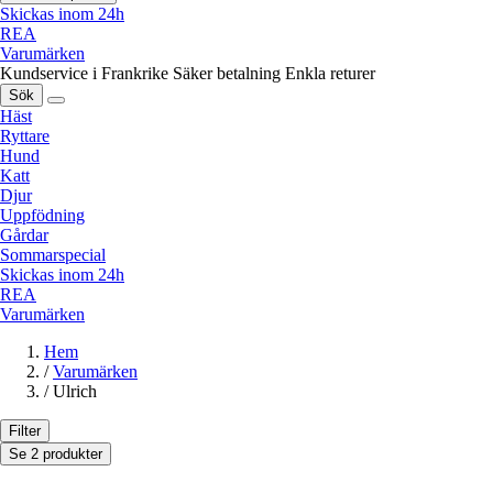
Skickas inom 24h
REA
Varumärken
Kundservice i Frankrike
Säker betalning
Enkla returer
Sök
Häst
Ryttare
Hund
Katt
Djur
Uppfödning
Gårdar
Sommarspecial
Skickas inom 24h
REA
Varumärken
Hem
/
Varumärken
/
Ulrich
Filter
Se 2 produkter