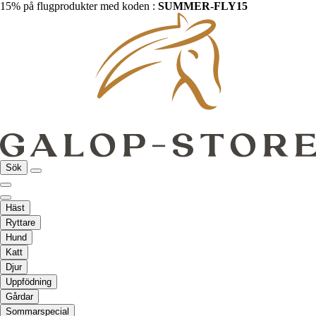
15% på flugprodukter med koden :
SUMMER-FLY15
Sök
Häst
Ryttare
Hund
Katt
Djur
Uppfödning
Gårdar
Sommarspecial