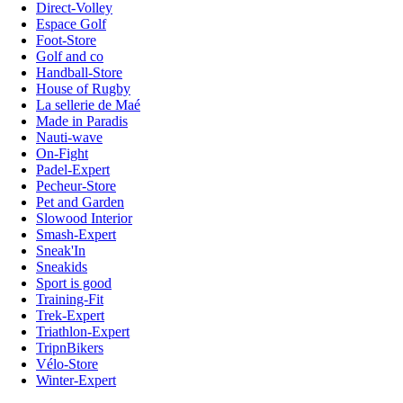
Direct-Volley
Espace Golf
Foot-Store
Golf and co
Handball-Store
House of Rugby
La sellerie de Maé
Made in Paradis
Nauti-wave
On-Fight
Padel-Expert
Pecheur-Store
Pet and Garden
Slowood Interior
Smash-Expert
Sneak'In
Sneakids
Sport is good
Training-Fit
Trek-Expert
Triathlon-Expert
TripnBikers
Vélo-Store
Winter-Expert