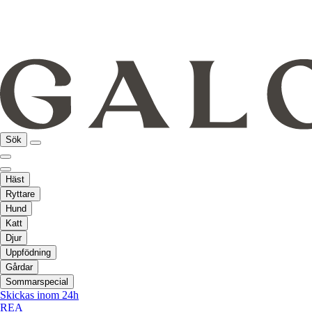
Sök
Häst
Ryttare
Hund
Katt
Djur
Uppfödning
Gårdar
Sommarspecial
Skickas inom 24h
REA