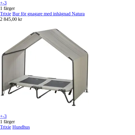
+-3
1 färger
Trixie
Bur för gnagare med inhägnad Natura
2 845,00 kr
+-3
1 färger
Trixie
Hundhus