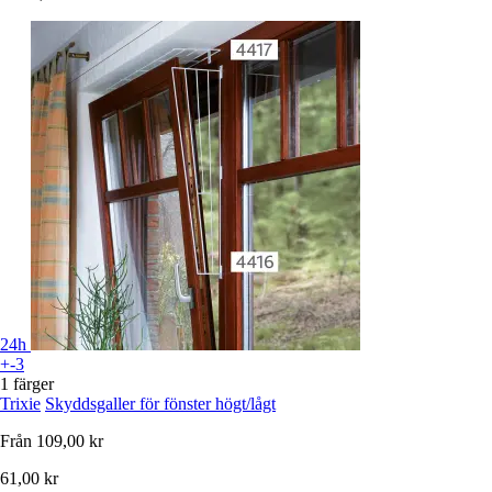
24h
+-3
1 färger
Trixie
Skyddsgaller för fönster högt/lågt
Från
109,00 kr
61,00 kr