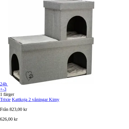
24h
+-3
1 färger
Trixie
Kattkoja 2 våningar Kimy
Från
823,00 kr
626,00 kr