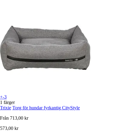
+-3
1 färger
Trixie
Torg för hundar fyrkantig CityStyle
Från
713,00 kr
573,00 kr