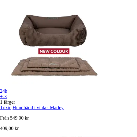
24h
+-3
1 färger
Trixie
Hundbädd i vinkel Marley
Från
549,00 kr
409,00 kr