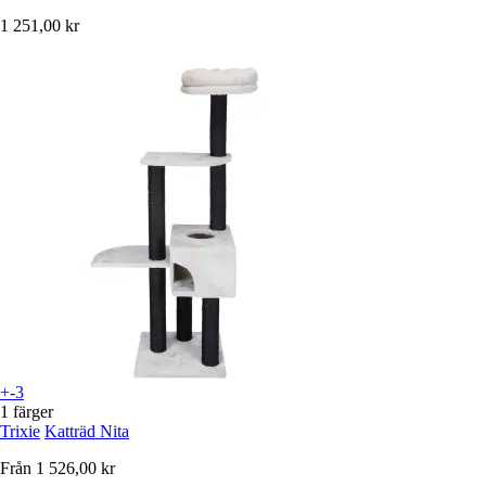
1 251,00 kr
+-3
1 färger
Trixie
Katträd Nita
Från
1 526,00 kr