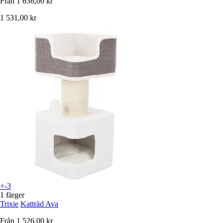
Från
1 636,00 kr
1 531,00 kr
+-3
1 färger
Trixie
Katträd Ava
Från
1 526,00 kr