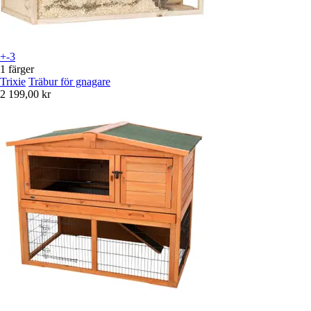
+-3
1 färger
Trixie
Träbur för gnagare
2 199,00 kr