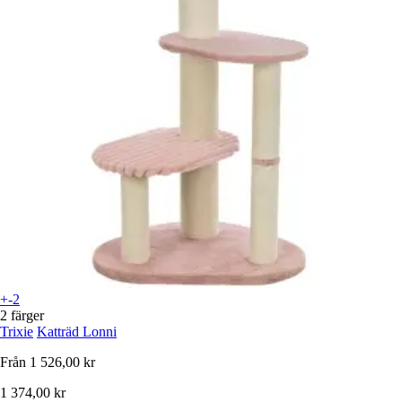
+-2
2 färger
Trixie
Katträd Lonni
Från
1 526,00 kr
1 374,00 kr