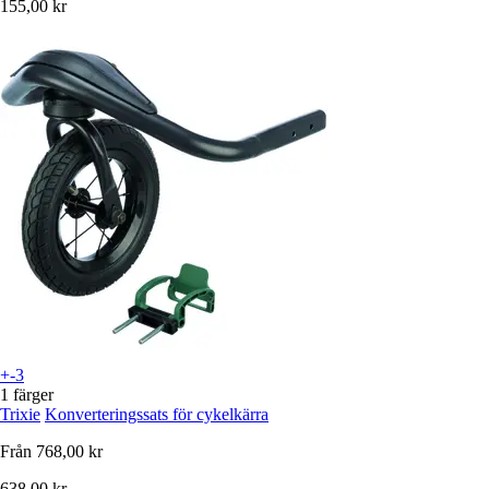
155,00 kr
+-3
1 färger
Trixie
Konverteringssats för cykelkärra
Från
768,00 kr
638,00 kr