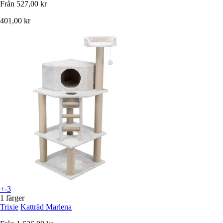
Från
527,00 kr
401,00 kr
+-3
1 färger
Trixie
Katträd Marlena