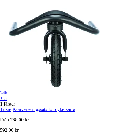
24h
+-3
1 färger
Trixie
Konverteringssats för cykelkärra
Från
768,00 kr
592,00 kr