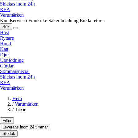
Skickas inom 24h
REA
Varumärken
Kundservice i Frankrike
Säker betalning
Enkla returer
Sök
Häst
Ryttare
Hund
Katt
Djur
Uppfödning
Gårdar
Sommarspecial
Skickas inom 24h
REA
Varumärken
Hem
/
Varumärken
/
Trixie
Filter
Leverans inom 24 timmar
Storlek