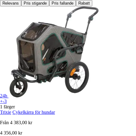
Relevans
Pris stigande
Pris fallande
Rabatt
24h
+-3
1 färger
Trixie
Cykelkärra för hundar
Från
4 383,00 kr
4 356,00 kr