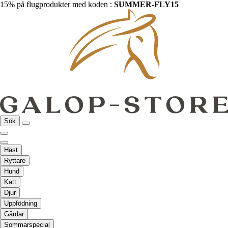
15% på flugprodukter med koden :
SUMMER-FLY15
Sök
Häst
Ryttare
Hund
Katt
Djur
Uppfödning
Gårdar
Sommarspecial