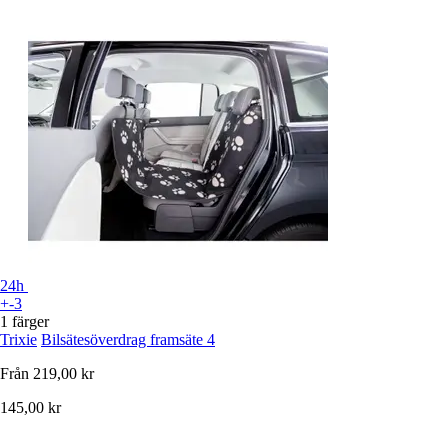
24h
+-3
1 färger
Trixie
Bilsätesöverdrag framsäte 4
Från
219,00 kr
145,00 kr