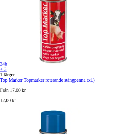
24h
+-3
1 färger
Top Marker
Topmarker roterande stångpenna (x1)
Från
17,00 kr
12,00 kr