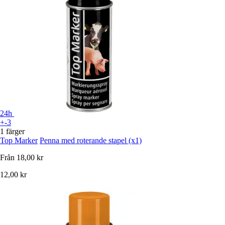
24h
+-3
1 färger
Top Marker
Penna med roterande stapel (x1)
Från
18,00 kr
12,00 kr