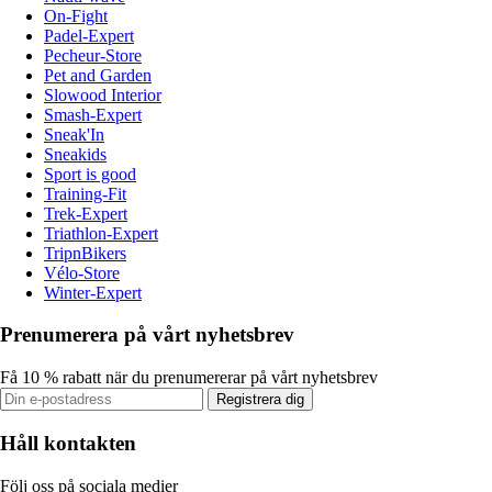
On-Fight
Padel-Expert
Pecheur-Store
Pet and Garden
Slowood Interior
Smash-Expert
Sneak'In
Sneakids
Sport is good
Training-Fit
Trek-Expert
Triathlon-Expert
TripnBikers
Vélo-Store
Winter-Expert
Prenumerera på vårt nyhetsbrev
Få 10 % rabatt när du prenumererar på vårt nyhetsbrev
Registrera dig
Håll kontakten
Följ oss på sociala medier