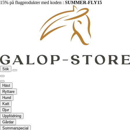
15% på flugprodukter med koden :
SUMMER-FLY15
Sök
Häst
Ryttare
Hund
Katt
Djur
Uppfödning
Gårdar
Sommarspecial