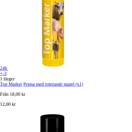
24h
+-3
1 färger
Top Marker
Penna med roterande stapel (x1)
Från
18,00 kr
12,00 kr