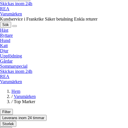
Skickas inom 24h
REA
Varumärken
Kundservice i Frankrike
Säker betalning
Enkla returer
Sök
Häst
Ryttare
Hund
Katt
Djur
Uppfödning
Gårdar
Sommarspecial
Skickas inom 24h
REA
Varumärken
Hem
/
Varumärken
/
Top Marker
Filter
Leverans inom 24 timmar
Storlek