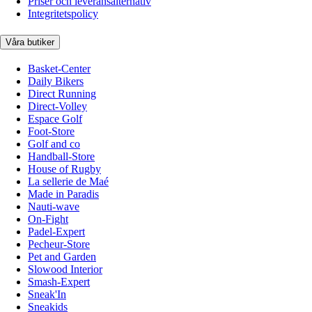
Priser och leveransalternativ
Integritetspolicy
Våra butiker
Basket-Center
Daily Bikers
Direct Running
Direct-Volley
Espace Golf
Foot-Store
Golf and co
Handball-Store
House of Rugby
La sellerie de Maé
Made in Paradis
Nauti-wave
On-Fight
Padel-Expert
Pecheur-Store
Pet and Garden
Slowood Interior
Smash-Expert
Sneak'In
Sneakids