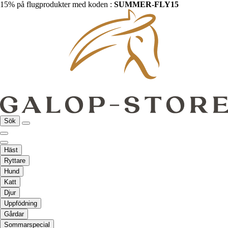
15% på flugprodukter med koden :
SUMMER-FLY15
Sök
Häst
Ryttare
Hund
Katt
Djur
Uppfödning
Gårdar
Sommarspecial