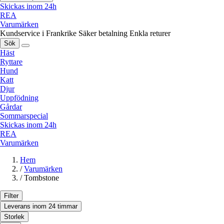
Skickas inom 24h
REA
Varumärken
Kundservice i Frankrike
Säker betalning
Enkla returer
Sök
Häst
Ryttare
Hund
Katt
Djur
Uppfödning
Gårdar
Sommarspecial
Skickas inom 24h
REA
Varumärken
Hem
/
Varumärken
/
Tombstone
Filter
Leverans inom 24 timmar
Storlek