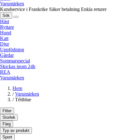
Varumärken
Kundservice i Frankrike
Säker betalning
Enkla returer
Sök
Häst
Ryttare
Hund
Katt
Djur
Uppfödning
Gårdar
Sommarspecial
Skickas inom 24h
REA
Varumärken
Hem
/
Varumärken
/
Tétiblue
Filter
Storlek
Färg
Typ av produkt
Sport