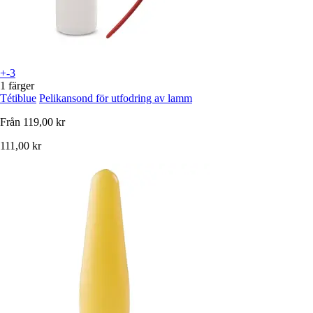
+-3
1 färger
Tétiblue
Pelikansond för utfodring av lamm
Från
119,00 kr
111,00 kr