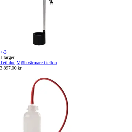
+-3
1 färger
Tétiblue
Mjölkvärmare i teflon
3 897,00 kr