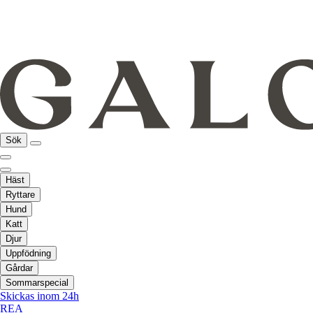
Sök
Häst
Ryttare
Hund
Katt
Djur
Uppfödning
Gårdar
Sommarspecial
Skickas inom 24h
REA