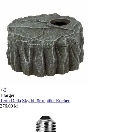
+-3
1 färger
Terra Della
Skydd för reptiler Rocher
276,00 kr