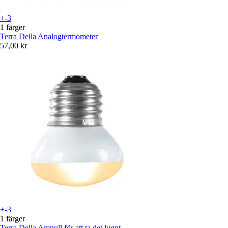
+-3
1 färger
Terra Della
Analogtermometer
57,00 kr
+-3
1 färger
Terra Della
Ampull för att ta det lugnt