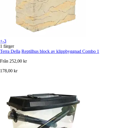
+-3
1 färger
Terra Della
Reptilhus block av klippbyggnad Combo 1
Från
252,00 kr
178,00 kr