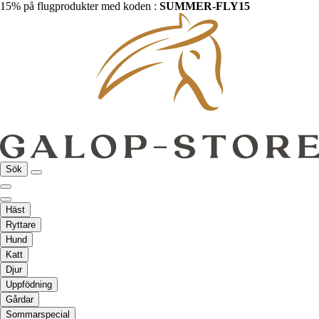
15% på flugprodukter med koden :
SUMMER-FLY15
Sök
Häst
Ryttare
Hund
Katt
Djur
Uppfödning
Gårdar
Sommarspecial