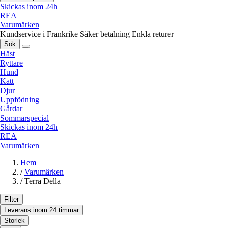
Skickas inom 24h
REA
Varumärken
Kundservice i Frankrike
Säker betalning
Enkla returer
Sök
Häst
Ryttare
Hund
Katt
Djur
Uppfödning
Gårdar
Sommarspecial
Skickas inom 24h
REA
Varumärken
Hem
/
Varumärken
/
Terra Della
Filter
Leverans inom 24 timmar
Storlek