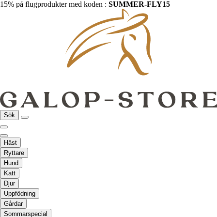
15% på flugprodukter med koden :
SUMMER-FLY15
Sök
Häst
Ryttare
Hund
Katt
Djur
Uppfödning
Gårdar
Sommarspecial