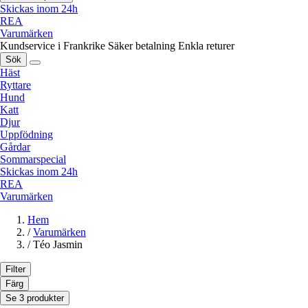
Skickas inom 24h
REA
Varumärken
Kundservice i Frankrike
Säker betalning
Enkla returer
Sök
Häst
Ryttare
Hund
Katt
Djur
Uppfödning
Gårdar
Sommarspecial
Skickas inom 24h
REA
Varumärken
Hem
/
Varumärken
/
Téo Jasmin
Filter
Färg
Se 3 produkter