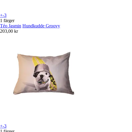
+-3
1 färger
Téo Jasmin
Hundkudde Groovy
203,00 kr
+-3
1 färger