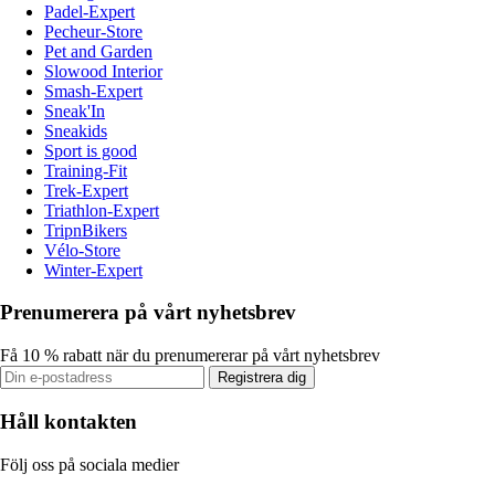
Padel-Expert
Pecheur-Store
Pet and Garden
Slowood Interior
Smash-Expert
Sneak'In
Sneakids
Sport is good
Training-Fit
Trek-Expert
Triathlon-Expert
TripnBikers
Vélo-Store
Winter-Expert
Prenumerera på vårt nyhetsbrev
Få 10 % rabatt när du prenumererar på vårt nyhetsbrev
Registrera dig
Håll kontakten
Följ oss på sociala medier