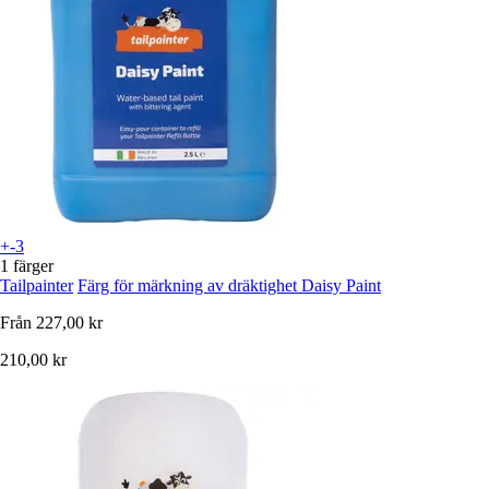
+-3
1 färger
Tailpainter
Färg för märkning av dräktighet Daisy Paint
Från
227,00 kr
210,00 kr