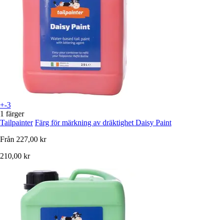
+-3
1 färger
Tailpainter
Färg för märkning av dräktighet Daisy Paint
Från
227,00 kr
210,00 kr