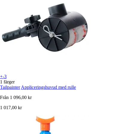
+-3
1 färger
Tailpainter
Appliceringshuvud med rulle
Från
1 096,00 kr
1 017,00 kr