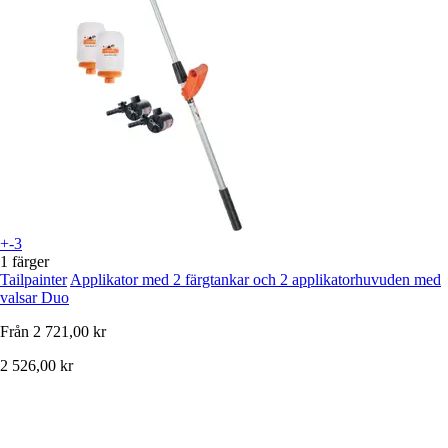
+-3
1 färger
Tailpainter
Applikator med 2 färgtankar och 2 applikatorhuvuden med
valsar Duo
Från
2 721,00 kr
2 526,00 kr