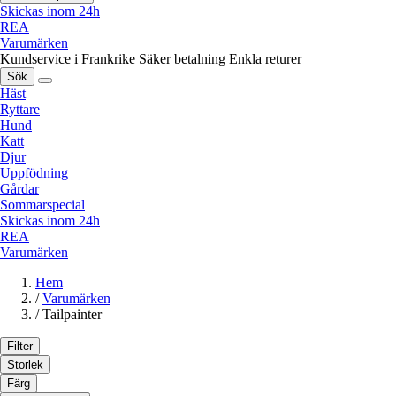
Skickas inom 24h
REA
Varumärken
Kundservice i Frankrike
Säker betalning
Enkla returer
Sök
Häst
Ryttare
Hund
Katt
Djur
Uppfödning
Gårdar
Sommarspecial
Skickas inom 24h
REA
Varumärken
Hem
/
Varumärken
/
Tailpainter
Filter
Storlek
Färg