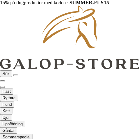
15% på flugprodukter med koden :
SUMMER-FLY15
Sök
Häst
Ryttare
Hund
Katt
Djur
Uppfödning
Gårdar
Sommarspecial