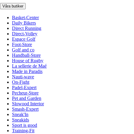
Våra butiker
Basket-Center
Daily Bikers
Direct Running
Direct-Volley
Espace Golf
Foot-Store
Golf and co
Handball-Store
House of Rugby
La sellerie de Maé
Made in Paradis
Nauti-wave
On-Fight
Padel-Expert
Pecheur-Store
Pet and Garden
Slowood Interior
Smash-Expert
Sneak'In
Sneakids
Sport is good
Training-Fit