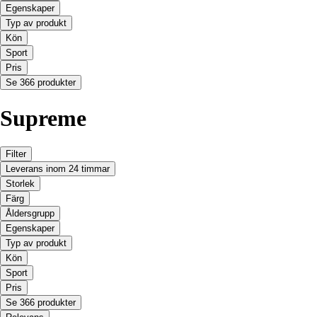
Egenskaper
Typ av produkt
Kön
Sport
Pris
Se 366 produkter
Supreme
Filter
Leverans inom 24 timmar
Storlek
Färg
Åldersgrupp
Egenskaper
Typ av produkt
Kön
Sport
Pris
Se 366 produkter