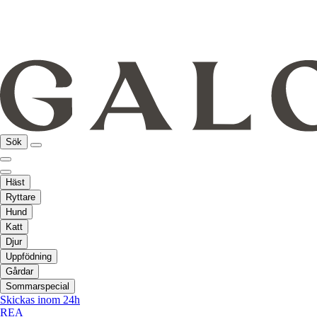
Sök
Häst
Ryttare
Hund
Katt
Djur
Uppfödning
Gårdar
Sommarspecial
Skickas inom 24h
REA