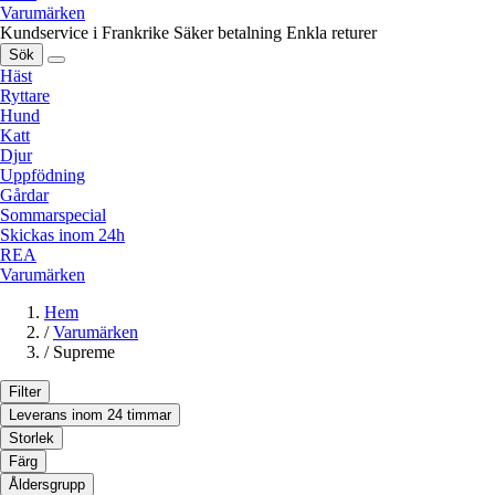
Varumärken
Kundservice i Frankrike
Säker betalning
Enkla returer
Sök
Häst
Ryttare
Hund
Katt
Djur
Uppfödning
Gårdar
Sommarspecial
Skickas inom 24h
REA
Varumärken
Hem
/
Varumärken
/
Supreme
Filter
Leverans inom 24 timmar
Storlek
Färg
Åldersgrupp