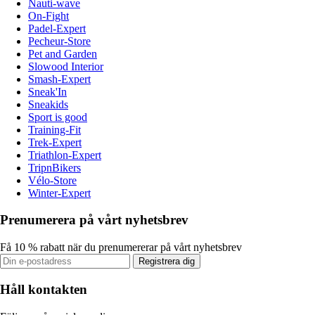
Nauti-wave
On-Fight
Padel-Expert
Pecheur-Store
Pet and Garden
Slowood Interior
Smash-Expert
Sneak'In
Sneakids
Sport is good
Training-Fit
Trek-Expert
Triathlon-Expert
TripnBikers
Vélo-Store
Winter-Expert
Prenumerera på vårt nyhetsbrev
Få 10 % rabatt när du prenumererar på vårt nyhetsbrev
Registrera dig
Håll kontakten