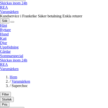
Skickas inom 24h
REA
Varumärken
Kundservice i Frankrike
Säker betalning
Enkla returer
Sök
Häst
Ryttare
Hund
Katt
Djur
Uppfödning
Gårdar
Sommarspecial
Skickas inom 24h
REA
Varumärken
Hem
/
Varumärken
/
Superchoc
Filter
Storlek
Pris