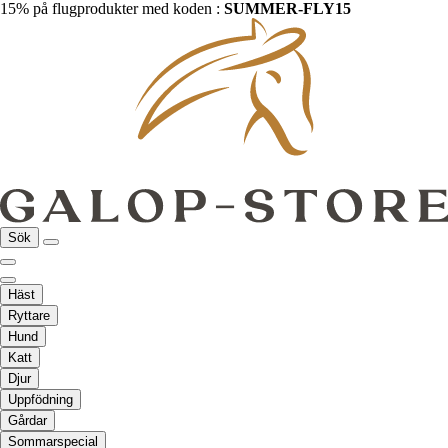
15% på flugprodukter med koden :
SUMMER-FLY15
Sök
Häst
Ryttare
Hund
Katt
Djur
Uppfödning
Gårdar
Sommarspecial