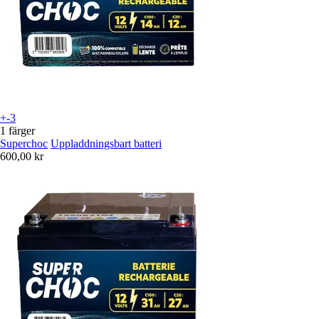
+-3
1 färger
Superchoc
Uppladdningsbart batteri
600,00 kr