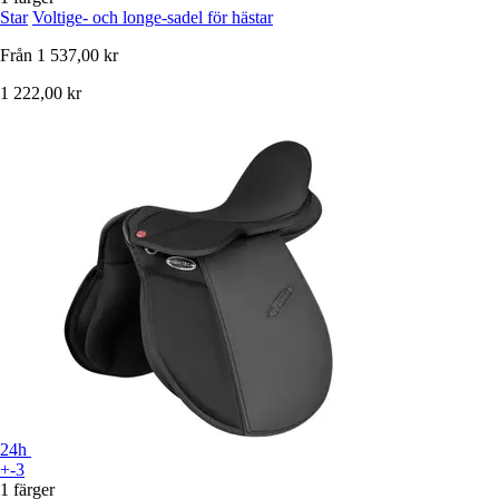
Star
Voltige- och longe-sadel för hästar
Från
1 537,00 kr
1 222,00 kr
24h
+-3
1 färger