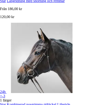
Star
Långridning med snörning och remmar
Från
186,00 kr
120,00 kr
24h
+-3
1 färger
Star
Kombinerad nosgrimma ridtäckel Lifestyle