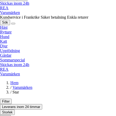
Skickas inom 24h
REA
Varumärken
Kundservice i Frankrike
Säker betalning
Enkla returer
Sök
Häst
Ryttare
Hund
Katt
Djur
Uppfödning
Gårdar
Sommarspecial
Skickas inom 24h
REA
Varumärken
Hem
/
Varumärken
/
Star
Filter
Leverans inom 24 timmar
Storlek