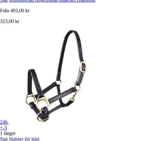
Från
493,00 kr
323,00 kr
24h
+-3
1 färger
Star
Halster för häst