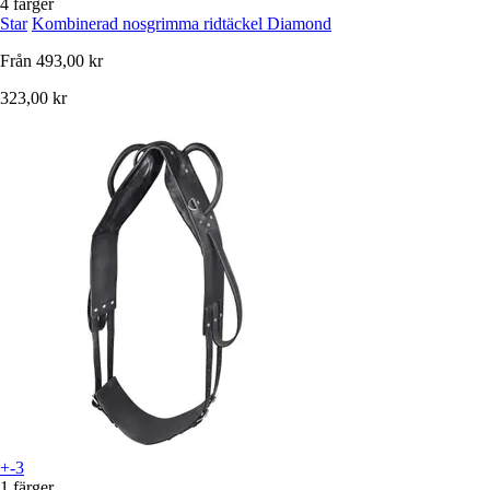
4 färger
Star
Kombinerad nosgrimma ridtäckel Diamond
Från
493,00 kr
323,00 kr
+-3
1 färger