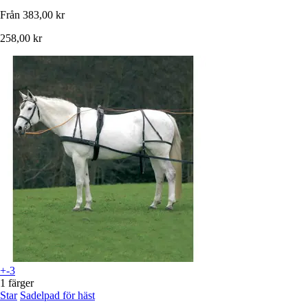
Från
383,00 kr
258,00 kr
+-3
1 färger
Star
Sadelpad för häst