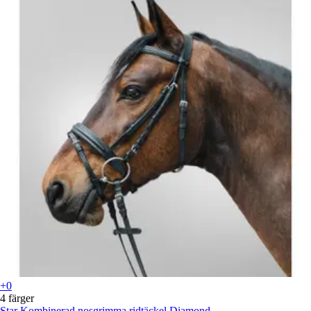
+0
4 färger
Star
Kombinerad nosgrimma ridtäckel Diamond