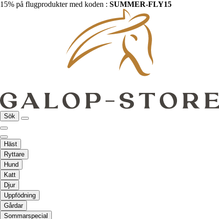
15% på flugprodukter med koden :
SUMMER-FLY15
Sök
Häst
Ryttare
Hund
Katt
Djur
Uppfödning
Gårdar
Sommarspecial