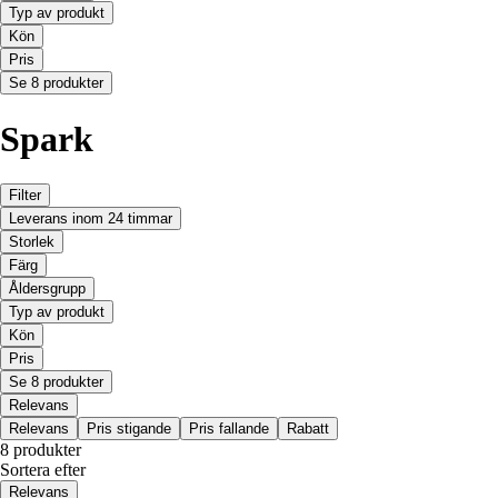
Typ av produkt
Kön
Pris
Se 8 produkter
Spark
Filter
Leverans inom 24 timmar
Storlek
Färg
Åldersgrupp
Typ av produkt
Kön
Pris
Se 8 produkter
Relevans
Relevans
Pris stigande
Pris fallande
Rabatt
8 produkter
Sortera efter
Relevans