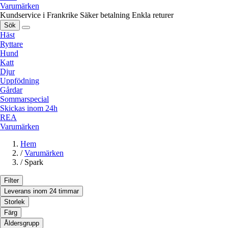
Varumärken
Kundservice i Frankrike
Säker betalning
Enkla returer
Sök
Häst
Ryttare
Hund
Katt
Djur
Uppfödning
Gårdar
Sommarspecial
Skickas inom 24h
REA
Varumärken
Hem
/
Varumärken
/
Spark
Filter
Leverans inom 24 timmar
Storlek
Färg
Åldersgrupp