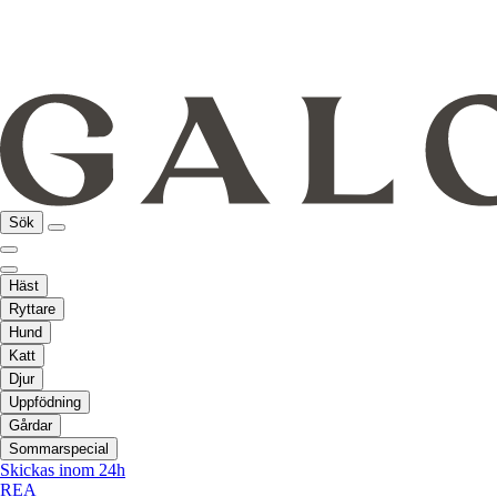
Sök
Häst
Ryttare
Hund
Katt
Djur
Uppfödning
Gårdar
Sommarspecial
Skickas inom 24h
REA