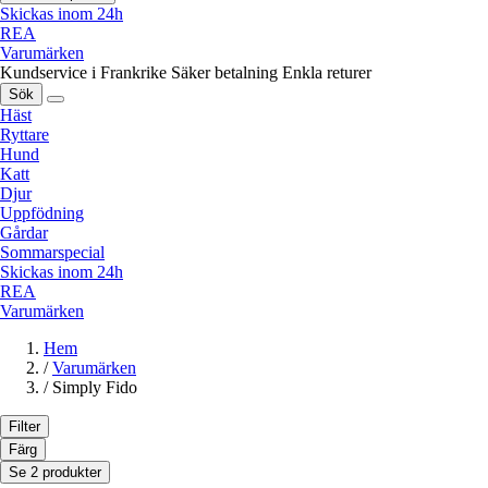
Skickas inom 24h
REA
Varumärken
Kundservice i Frankrike
Säker betalning
Enkla returer
Sök
Häst
Ryttare
Hund
Katt
Djur
Uppfödning
Gårdar
Sommarspecial
Skickas inom 24h
REA
Varumärken
Hem
/
Varumärken
/
Simply Fido
Filter
Färg
Se 2 produkter