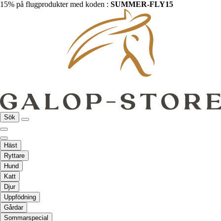
15% på flugprodukter med koden :
SUMMER-FLY15
Sök
Häst
Ryttare
Hund
Katt
Djur
Uppfödning
Gårdar
Sommarspecial