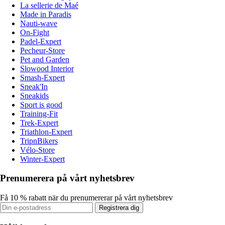
La sellerie de Maé
Made in Paradis
Nauti-wave
On-Fight
Padel-Expert
Pecheur-Store
Pet and Garden
Slowood Interior
Smash-Expert
Sneak'In
Sneakids
Sport is good
Training-Fit
Trek-Expert
Triathlon-Expert
TripnBikers
Vélo-Store
Winter-Expert
Prenumerera på vårt nyhetsbrev
Få 10 % rabatt när du prenumererar på vårt nyhetsbrev
Registrera dig