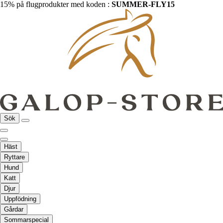
15% på flugprodukter med koden :
SUMMER-FLY15
Sök
Häst
Ryttare
Hund
Katt
Djur
Uppfödning
Gårdar
Sommarspecial