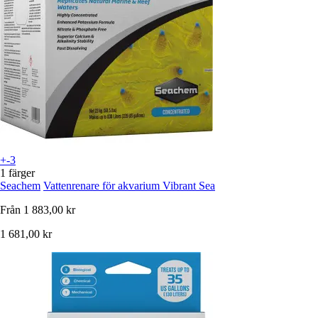
+-3
1 färger
Seachem
Vattenrenare för akvarium Vibrant Sea
Från
1 883,00 kr
1 681,00 kr