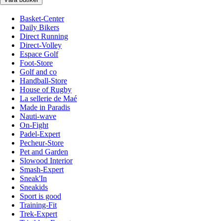
Basket-Center
Daily Bikers
Direct Running
Direct-Volley
Espace Golf
Foot-Store
Golf and co
Handball-Store
House of Rugby
La sellerie de Maé
Made in Paradis
Nauti-wave
On-Fight
Padel-Expert
Pecheur-Store
Pet and Garden
Slowood Interior
Smash-Expert
Sneak'In
Sneakids
Sport is good
Training-Fit
Trek-Expert