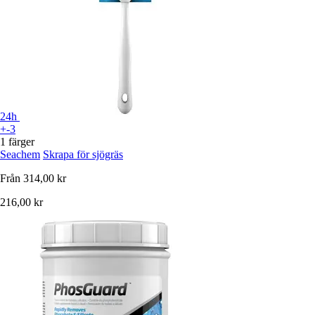
24h
+-3
1 färger
Seachem
Skrapa för sjögräs
Från
314,00 kr
216,00 kr