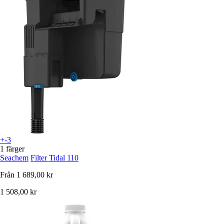
+-3
1 färger
Seachem
Filter Tidal 110
Från
1 689,00 kr
1 508,00 kr