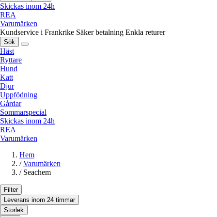
Skickas inom 24h
REA
Varumärken
Kundservice i Frankrike
Säker betalning
Enkla returer
Sök
Häst
Ryttare
Hund
Katt
Djur
Uppfödning
Gårdar
Sommarspecial
Skickas inom 24h
REA
Varumärken
Hem
/
Varumärken
/
Seachem
Filter
Leverans inom 24 timmar
Storlek