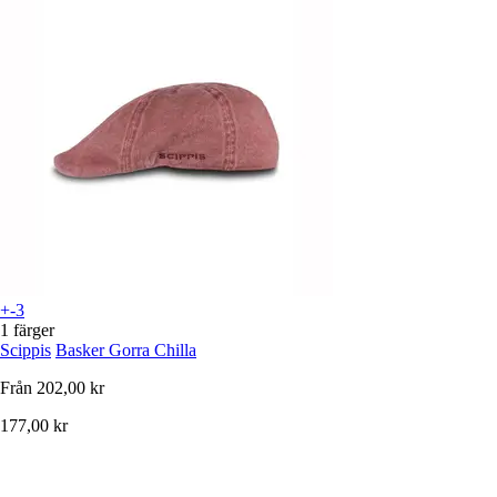
+-3
1 färger
Scippis
Basker Gorra Chilla
Från
202,00 kr
177,00 kr