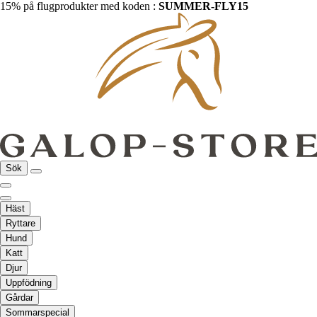
15% på flugprodukter med koden :
SUMMER-FLY15
Sök
Häst
Ryttare
Hund
Katt
Djur
Uppfödning
Gårdar
Sommarspecial