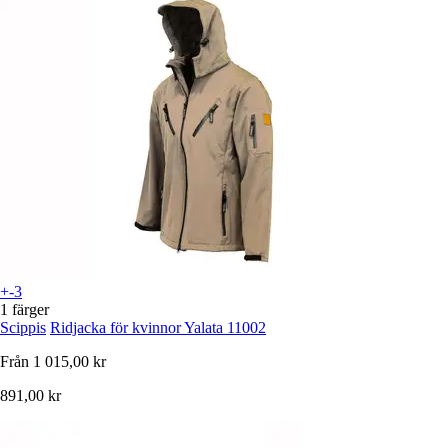
+-3
1 färger
Scippis
Ridjacka för kvinnor Yalata 11002
Från
1 015,00 kr
891,00 kr