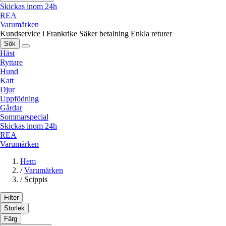
Skickas inom 24h
REA
Varumärken
Kundservice i Frankrike
Säker betalning
Enkla returer
Sök
Häst
Ryttare
Hund
Katt
Djur
Uppfödning
Gårdar
Sommarspecial
Skickas inom 24h
REA
Varumärken
Hem
/
Varumärken
/
Scippis
Filter
Storlek
Färg