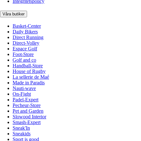
Integritetspolicy
Våra butiker
Basket-Center
Daily Bikers
Direct Running
Direct-Volley
Espace Golf
Foot-Store
Golf and co
Handball-Store
House of Rugby
La sellerie de Maé
Made in Paradis
Nauti-wave
On-Fight
Padel-Expert
Pecheur-Store
Pet and Garden
Slowood Interior
Smash-Expert
Sneak'In
Sneakids
Sport is good