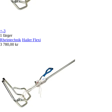
+-3
1 färger
Rheintechnik
Hailer Flexi
3 780,00 kr