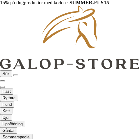
15% på flugprodukter med koden :
SUMMER-FLY15
Sök
Häst
Ryttare
Hund
Katt
Djur
Uppfödning
Gårdar
Sommarspecial