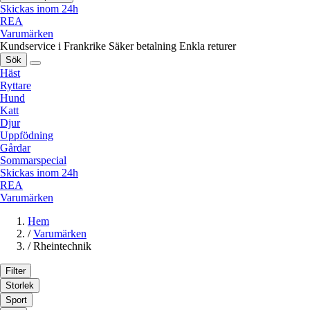
Skickas inom 24h
REA
Varumärken
Kundservice i Frankrike
Säker betalning
Enkla returer
Sök
Häst
Ryttare
Hund
Katt
Djur
Uppfödning
Gårdar
Sommarspecial
Skickas inom 24h
REA
Varumärken
Hem
/
Varumärken
/
Rheintechnik
Filter
Storlek
Sport