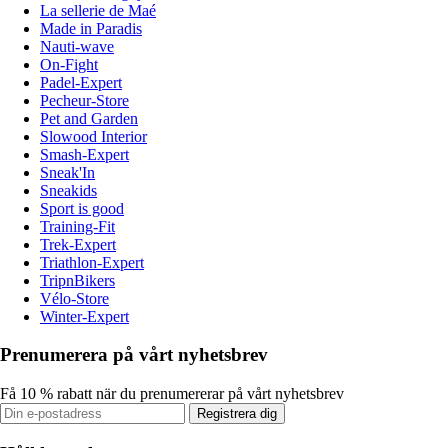
La sellerie de Maé
Made in Paradis
Nauti-wave
On-Fight
Padel-Expert
Pecheur-Store
Pet and Garden
Slowood Interior
Smash-Expert
Sneak'In
Sneakids
Sport is good
Training-Fit
Trek-Expert
Triathlon-Expert
TripnBikers
Vélo-Store
Winter-Expert
Prenumerera på vårt nyhetsbrev
Få 10 % rabatt när du prenumererar på vårt nyhetsbrev
Registrera dig