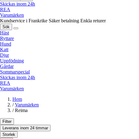
Skickas inom 24h
REA
Varumärken
Kundservice i Frankrike
Säker betalning
Enkla returer
Sök
Häst
Ryttare
Hund
Katt
Djur
Uppfödning
Gårdar
Sommarspecial
Skickas inom 24h
REA
Varumärken
Hem
/
Varumärken
/
Reima
Filter
Leverans inom 24 timmar
Storlek