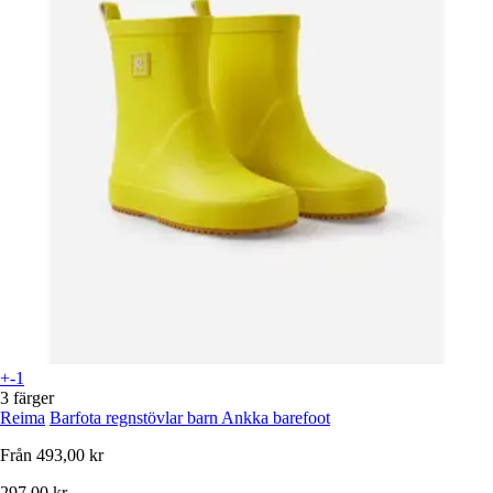
+-1
3 färger
Reima
Barfota regnstövlar barn Ankka barefoot
Från
493,00 kr
297,00 kr