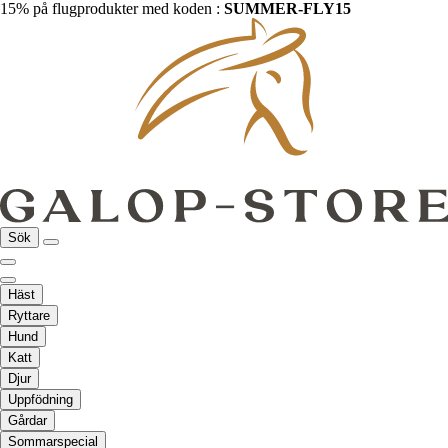
15% på flugprodukter med koden :
SUMMER-FLY15
Sök
Häst
Ryttare
Hund
Katt
Djur
Uppfödning
Gårdar
Sommarspecial