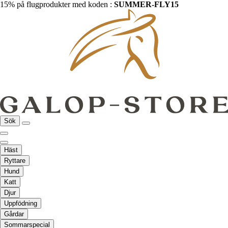
15% på flugprodukter med koden :
SUMMER-FLY15
Sök
Häst
Ryttare
Hund
Katt
Djur
Uppfödning
Gårdar
Sommarspecial