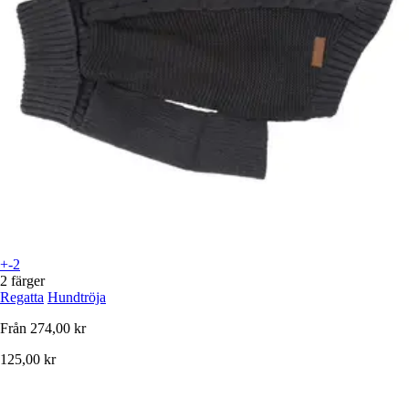
+-2
2 färger
Regatta
Hundtröja
Från
274,00 kr
125,00 kr