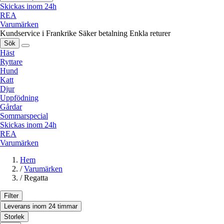
Skickas inom 24h
REA
Varumärken
Kundservice i Frankrike
Säker betalning
Enkla returer
Sök
Häst
Ryttare
Hund
Katt
Djur
Uppfödning
Gårdar
Sommarspecial
Skickas inom 24h
REA
Varumärken
Hem
/
Varumärken
/
Regatta
Filter
Leverans inom 24 timmar
Storlek