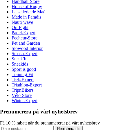
Handball-Store
House of Rugby
La sellerie de Maé
Made in Paradis
Nauti-wave
On-Fight
Padel-Expert
Pecheur-Store
Pet and Garden
Slowood Interior
Smash-Expert
Sneak'In
Sneakids
Sport is good
Training-Fit
Trek-Expert
Triathlon-Expert
TripnBikers
Vélo-Store
Winter-Expert
Prenumerera på vårt nyhetsbrev
Få 10 % rabatt när du prenumererar på vårt nyhetsbrev
Registrera dig