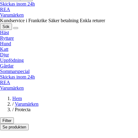
Skickas inom 24h
REA
Varumärken
Kundservice i Frankrike
Säker betalning
Enkla returer
Sök
Häst
Ryttare
Hund
Katt
Djur
Uppfödning
Gårdar
Sommarspecial
Skickas inom 24h
REA
Varumärken
Hem
/
Varumärken
/
Protecta
Filter
Se produkten