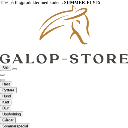
15% på flugprodukter med koden :
SUMMER-FLY15
Sök
Häst
Ryttare
Hund
Katt
Djur
Uppfödning
Gårdar
Sommarspecial