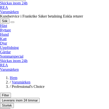
Skickas inom 24h
REA
Varumärken
Kundservice i Frankrike
Säker betalning
Enkla returer
Sök
Häst
Ryttare
Hund
Katt
Djur
Uppfödning
Gårdar
Sommarspecial
Skickas inom 24h
REA
Varumärken
Hem
/
Varumärken
/
Professional's Choice
Filter
Leverans inom 24 timmar
Storlek