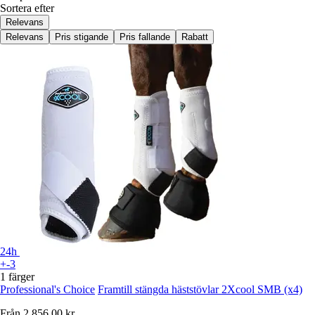
Sortera efter
Relevans
Relevans
Pris stigande
Pris fallande
Rabatt
24h
+-3
1 färger
Professional's Choice
Framtill stängda häststövlar 2Xcool SMB (x4)
Från
2 856,00 kr