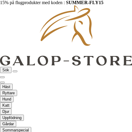
15% på flugprodukter med koden :
SUMMER-FLY15
Sök
Häst
Ryttare
Hund
Katt
Djur
Uppfödning
Gårdar
Sommarspecial