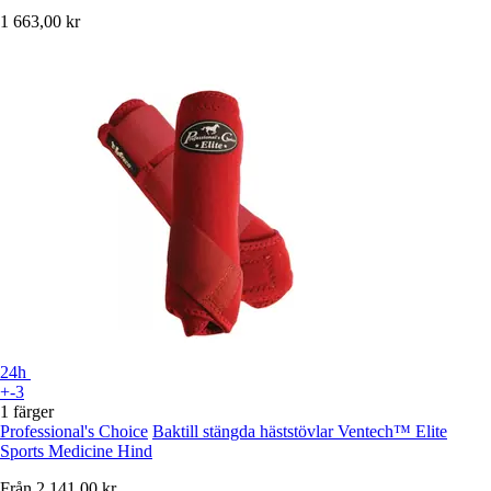
1 663,00 kr
24h
+-3
1 färger
Professional's Choice
Baktill stängda häststövlar Ventech™ Elite
Sports Medicine Hind
Från
2 141,00 kr