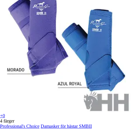
+0
4 färger
Professional's Choice
Damasker för hästar SMBII