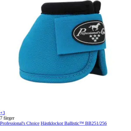
+3
7 färger
Professional's Choice
Hästklockor Ballistic™ BB251/256