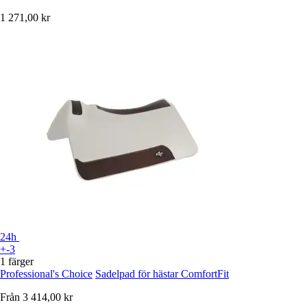
1 271,00 kr
24h
+-3
1 färger
Professional's Choice
Sadelpad för hästar ComfortFit
Från
3 414,00 kr