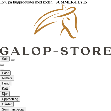
15% på flugprodukter med koden :
SUMMER-FLY15
Sök
Häst
Ryttare
Hund
Katt
Djur
Uppfödning
Gårdar
Sommarspecial