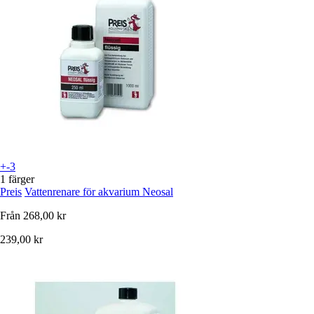
+-3
1 färger
Preis
Vattenrenare för akvarium Neosal
Från
268,00 kr
239,00 kr