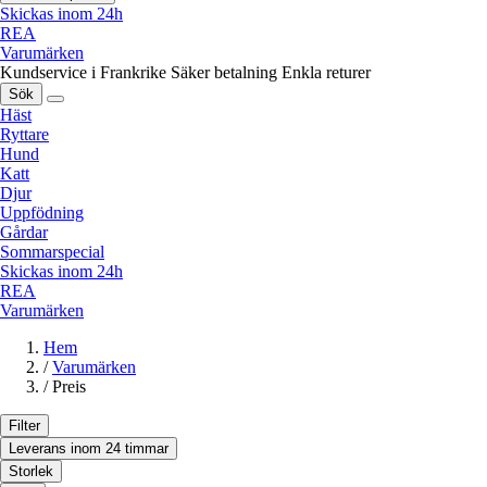
Skickas inom 24h
REA
Varumärken
Kundservice i Frankrike
Säker betalning
Enkla returer
Sök
Häst
Ryttare
Hund
Katt
Djur
Uppfödning
Gårdar
Sommarspecial
Skickas inom 24h
REA
Varumärken
Hem
/
Varumärken
/
Preis
Filter
Leverans inom 24 timmar
Storlek