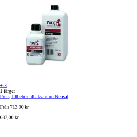
+-3
1 färger
Preis
Tillbehör till akvarium Neosal
Från
713,00 kr
637,00 kr