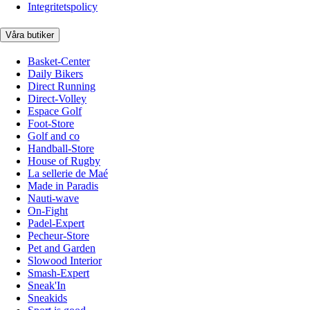
Integritetspolicy
Våra butiker
Basket-Center
Daily Bikers
Direct Running
Direct-Volley
Espace Golf
Foot-Store
Golf and co
Handball-Store
House of Rugby
La sellerie de Maé
Made in Paradis
Nauti-wave
On-Fight
Padel-Expert
Pecheur-Store
Pet and Garden
Slowood Interior
Smash-Expert
Sneak'In
Sneakids