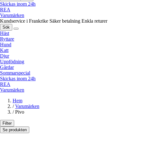
Skickas inom 24h
REA
Varumärken
Kundservice i Frankrike
Säker betalning
Enkla returer
Sök
Häst
Ryttare
Hund
Katt
Djur
Uppfödning
Gårdar
Sommarspecial
Skickas inom 24h
REA
Varumärken
Hem
/
Varumärken
/
Pivo
Filter
Se produkten