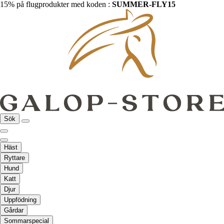
15% på flugprodukter med koden :
SUMMER-FLY15
Sök
Häst
Ryttare
Hund
Katt
Djur
Uppfödning
Gårdar
Sommarspecial