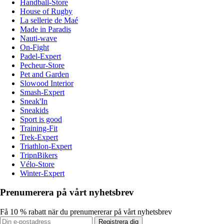
Handball-Store
House of Rugby
La sellerie de Maé
Made in Paradis
Nauti-wave
On-Fight
Padel-Expert
Pecheur-Store
Pet and Garden
Slowood Interior
Smash-Expert
Sneak'In
Sneakids
Sport is good
Training-Fit
Trek-Expert
Triathlon-Expert
TripnBikers
Vélo-Store
Winter-Expert
Prenumerera på vårt nyhetsbrev
Få 10 % rabatt när du prenumererar på vårt nyhetsbrev
Registrera dig