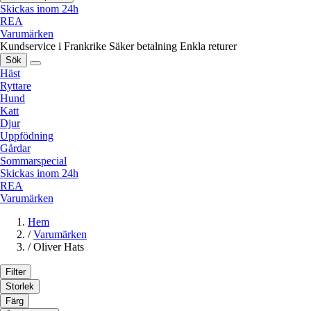
Skickas inom 24h
REA
Varumärken
Kundservice i Frankrike
Säker betalning
Enkla returer
Sök
Häst
Ryttare
Hund
Katt
Djur
Uppfödning
Gårdar
Sommarspecial
Skickas inom 24h
REA
Varumärken
Hem
/
Varumärken
/
Oliver Hats
Filter
Storlek
Färg