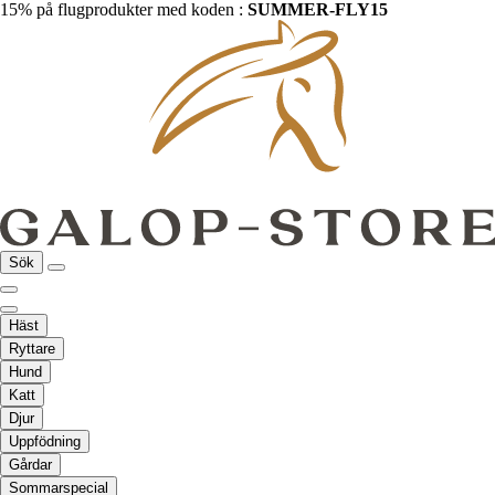
15% på flugprodukter med koden :
SUMMER-FLY15
Sök
Häst
Ryttare
Hund
Katt
Djur
Uppfödning
Gårdar
Sommarspecial