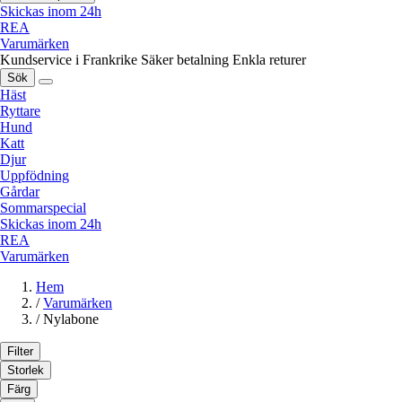
Skickas inom 24h
REA
Varumärken
Kundservice i Frankrike
Säker betalning
Enkla returer
Sök
Häst
Ryttare
Hund
Katt
Djur
Uppfödning
Gårdar
Sommarspecial
Skickas inom 24h
REA
Varumärken
Hem
/
Varumärken
/
Nylabone
Filter
Storlek
Färg