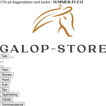
15% på flugprodukter med koden :
SUMMER-FLY15
Sök
Häst
Ryttare
Hund
Katt
Djur
Uppfödning
Gårdar
Sommarspecial