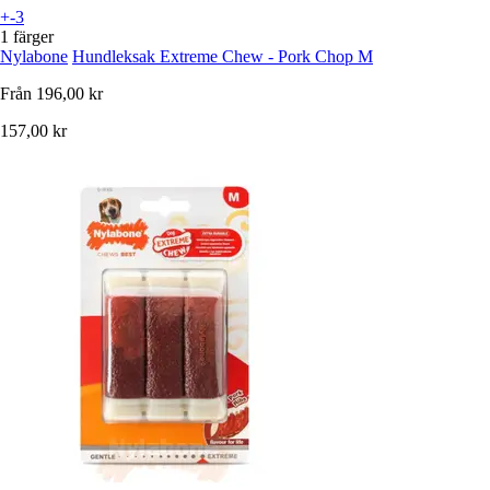
+-3
1 färger
Nylabone
Hundleksak Extreme Chew - Pork Chop M
Från
196,00 kr
157,00 kr