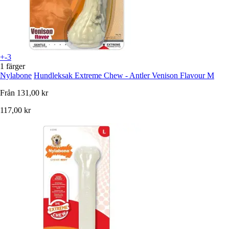
+-3
1 färger
Nylabone
Hundleksak Extreme Chew - Antler Venison Flavour M
Från
131,00 kr
117,00 kr