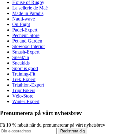
House of Rugby
La sellerie de Maé
Made in Paradis
Nauti-wave
On-Fight
Padel-Expert
Pecheur-Store
Pet and Garden
Slowood Interior
Smash-Expert
Sneak'In
Sneakids
Sport is good
Training-Fit
Trek-Expert
Triathlon-Expert
TripnBikers
Vélo-Store
Winter-Expert
Prenumerera på vårt nyhetsbrev
Få 10 % rabatt när du prenumererar på vårt nyhetsbrev
Registrera dig