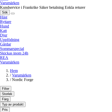
Varumärken
Kundservice i Frankrike
Säker betalning
Enkla returer
Sök
Häst
Ryttare
Hund
Katt
Djur
Uppfödning
Gårdar
Sommarspecial
Skickas inom 24h
REA
Varumärken
Hem
/
Varumärken
/
Nordic Forge
Filter
Storlek
Färg
Typ av produkt
Pris