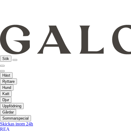
Sök
Häst
Ryttare
Hund
Katt
Djur
Uppfödning
Gårdar
Sommarspecial
Skickas inom 24h
REA